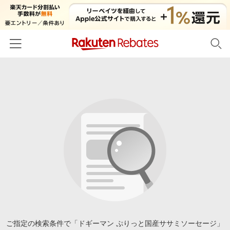
ホーム
カテゴリー一覧
百貨店・総合ECモール
イベント一覧
ファッション・インナー・小物
リーベイツ注目ストア
ヘルプ
食品・スイーツ・お酒
初回購入者限定特典
友達紹介
日用品・キッチン用品
対象ストア新規限定特典
コスメ・健康・医薬品
楽天IDでログイン/会員登録
新着ストアのご紹介
キッズ・ベビー用品
電子書籍特集
家電・PC・スマホ・カメラ
ご指定の検索条件で「ドギーマン ぷりっと国産ササミソーセージ」
楽天ペイ導入ストア