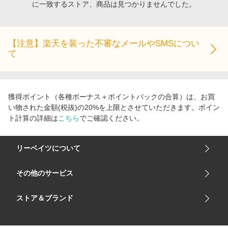
に一致するストア、商品は見つかりませんでした。
エンタメ
楽天サービス特集
スポーツ・アウトドア・ゴルフ
旅行特集
インテリア・寝具
【注意】楽天を装った不審なメールやSMSについ
わくわく夏特集
て
ペット・花・DIY・車
とことん買い物チャレンジ
旅行・レジャー・ホテル予約
Apple公式サイト×楽天カード分割払い
生活・お役立ち
Qoo10メガポ
獲得ポイント（各種ボーナス＋ポイントバックの合算）は、お買
金融・マネー・保険
い物された金額(税抜)の20%を上限とさせていただきます。ポイン
Samsung ボーナスキャンペーン
ト計算の詳細は
こちら
でご確認ください。
デジタルコンテンツ
週末の高還元 夏の長期版
ビジネス・その他サービス
リーベイツについて
会社概要
その他のサービス
ご利用ガイド
楽天市場
ストア＆ブランド
サイトマップ
楽天モバイル
ユニクロオンラインストア
リーベイツ 公式アプリ