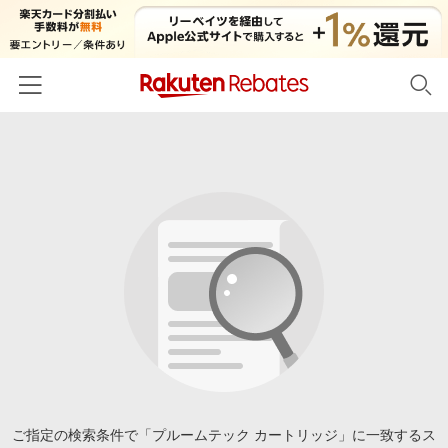
ホーム
カテゴリー一覧
百貨店・総合ECモール
イベント一覧
ファッション・インナー・小物
リーベイツ注目ストア
ヘルプ
食品・スイーツ・お酒
初回購入者限定特典
友達紹介
日用品・キッチン用品
対象ストア新規限定特典
コスメ・健康・医薬品
楽天IDでログイン/会員登録
新着ストアのご紹介
キッズ・ベビー用品
電子書籍特集
家電・PC・スマホ・カメラ
ご指定の検索条件で「プルームテック カートリッジ」に一致するス
楽天ペイ導入ストア