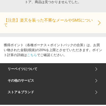
トア、商品は見つかりませんでした。
エンタメ
楽天サービス特集
スポーツ・アウトドア・ゴルフ
旅行特集
インテリア・寝具
【注意】楽天を装った不審なメールやSMSについ
わくわく夏特集
て
ペット・花・DIY・車
とことん買い物チャレンジ
旅行・レジャー・ホテル予約
Apple公式サイト×楽天カード分割払い
生活・お役立ち
Qoo10メガポ
獲得ポイント（各種ボーナス＋ポイントバックの合算）は、お買
金融・マネー・保険
い物された金額(税抜)の20%を上限とさせていただきます。ポイン
Samsung ボーナスキャンペーン
ト計算の詳細は
こちら
でご確認ください。
デジタルコンテンツ
週末の高還元 夏の長期版
ビジネス・その他サービス
リーベイツについて
会社概要
その他のサービス
ご利用ガイド
楽天市場
ストア＆ブランド
サイトマップ
楽天モバイル
ユニクロオンラインストア
リーベイツ 公式アプリ