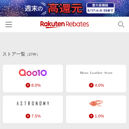
ホーム
ストア一覧
カテゴリー一覧
（
27
件）
百貨店・総合ECモール
イベント一覧
ファッション・インナー・小物
リーベイツ注目ストア
ヘルプ
食品・スイーツ・お酒
8.0%
4.0%
初回購入者限定特典
友達紹介
日用品・キッチン用品
対象ストア新規限定特典
コスメ・健康・医薬品
楽天IDでログイン/会員登録
新着ストアのご紹介
キッズ・ベビー用品
7.5%
1.0%
電子書籍特集
家電・PC・スマホ・カメラ
楽天ペイ導入ストア