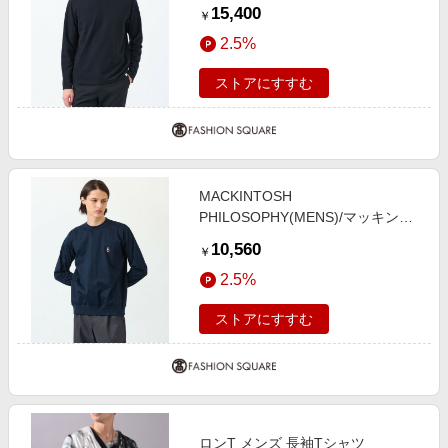
ッシュ フィロソフィー メンズ スト
15,400
￥
レッチミラノリブ VネックロンＴ
2.5%
ネイビー3 38
ストアにすすむ
MACKINTOSH
PHILOSOPHY(MENS)/マッキント
ッシュ フィロソフィー メンズ バッ
10,560
￥
キンガムベア バスク天竺 ワイドリ
2.5%
ブロンT ネイビー3 40
ストアにすすむ
ロンT メンズ 長袖Tシャツ