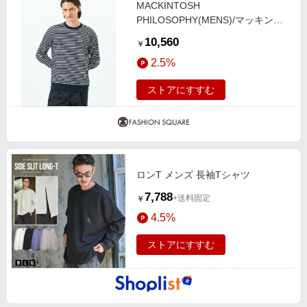
MACKINTOSH
PHILOSOPHY(MENS)/マッキント
ッシュ フィロソフィー メンズ バッ
10,560
￥
キンガムベア バスク天竺 ワイドリ
2.5%
ブロンT ネイビー1 38
ストアにすすむ
ロンT メンズ 長袖Tシャツ
7,788
+送料固定
￥
4.5%
ストアにすすむ