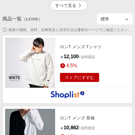
エンタメ
すべて見る
楽天サービス特集
スポーツ・アウトドア・ゴルフ
旅行特集
商品一覧
5.0%
2.0%
（
3,476
件）
インテリア・寝具
わくわく夏特集
最新の価格、送料、在庫状況と決済方法は遷移先ページでご確認ください。
ペット・花・DIY・車
とことん買い物チャレンジ
旅行・レジャー・ホテル予約
ロンT メンズ Tシャツ
Apple公式サイト×楽天カード分割払い
3.5%
掲載終了
生活・お役立ち
12,100
Qoo10メガポ
+送料固定
￥
金融・マネー・保険
4.5%
Samsung ボーナスキャンペーン
デジタルコンテンツ
週末の高還元 夏の長期版
ストアにすすむ
ビジネス・その他サービス
3.5%
ロンT メンズ 長袖
10,862
+送料固定
￥