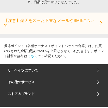
ア、商品は見つかりませんでした。
エンタメ
楽天サービス特集
スポーツ・アウトドア・ゴルフ
旅行特集
インテリア・寝具
【注意】楽天を装った不審なメールやSMSについ
お中元特集2026
て
ペット・花・DIY・車
わくわく夏特集
旅行・レジャー・ホテル予約
とことん買い物チャレンジ
生活・お役立ち
Apple公式サイト×楽天カード分割払い
獲得ポイント（各種ボーナス＋ポイントバックの合算）は、お買
金融・マネー・保険
い物された金額(税抜)の20%を上限とさせていただきます。ポイン
Qoo10メガポ
ト計算の詳細は
こちら
でご確認ください。
デジタルコンテンツ
ビジネス・その他サービス
リーベイツについて
会社概要
その他のサービス
ご利用ガイド
楽天市場
ストア＆ブランド
サイトマップ
楽天モバイル
ユニクロオンラインストア
リーベイツ 公式アプリ