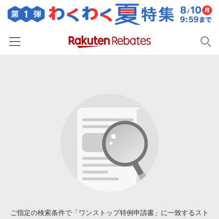
ホーム
カテゴリー一覧
百貨店・総合ECモール
イベント一覧
ファッション・インナー・小物
リーベイツ注目ストア
ヘルプ
食品・スイーツ・お酒
初回購入者限定特典
友達紹介
日用品・キッチン用品
対象ストア新規限定特典
コスメ・健康・医薬品
楽天IDでログイン/会員登録
新着ストアのご紹介
キッズ・ベビー用品
電子書籍特集
家電・PC・スマホ・カメラ
ご指定の検索条件で「ワンストップ特例申請書」に一致するスト
楽天ペイ導入ストア