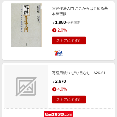
写経作法入門 ここからはじめる基
本練習帳
1,980
+送料固定
￥
2.0%
ストアにすすむ
写経用紙ｾｯﾄ折り目なし LA26-61
2,670
￥
4.0%
ストアにすすむ