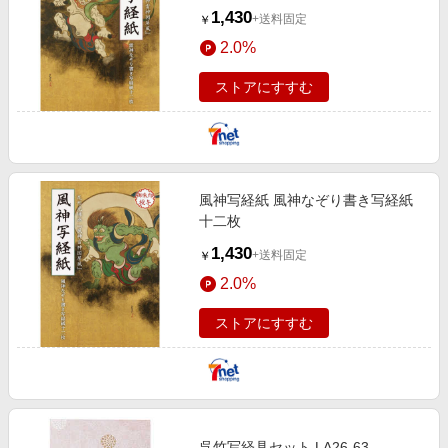
1,430
+送料固定
￥
2.0%
ストアにすすむ
風神写経紙 風神なぞり書き写経紙
十二枚
1,430
+送料固定
￥
2.0%
ストアにすすむ
呉竹写経具セット LA26-63