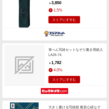
3,850
￥
1.5%
ストアにすすむ
筆ぺん写経セットなぞり書き用紙入
LA26-74
1,782
￥
4.0%
ストアにすすむ
大きく書ける写経紙 般若心経なぞ