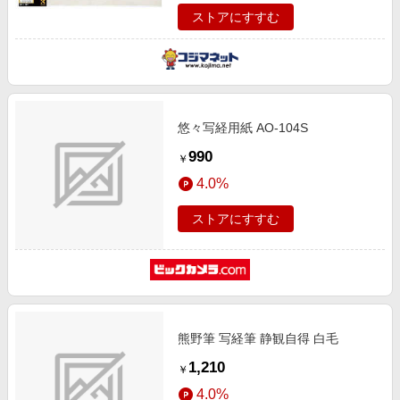
ストアにすすむ
悠々写経用紙 AO-104S
990
￥
4.0%
ストアにすすむ
熊野筆 写経筆 静観自得 白毛
1,210
￥
4.0%