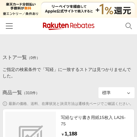
ホーム
ストア一覧
カテゴリー一覧
（
0
件）
ご指定の検索条件で「写経」に一致するストアは見つかりませんで
百貨店・総合ECモール
イベント一覧
した。
ファッション・インナー・小物
リーベイツ注目ストア
ヘルプ
食品・スイーツ・お酒
商品一覧
（
310
件）
初回購入者限定特典
友達紹介
日用品・キッチン用品
対象ストア新規限定特典
最新の価格、送料、在庫状況と決済方法は遷移先ページでご確認ください。
コスメ・健康・医薬品
楽天IDでログイン/会員登録
新着ストアのご紹介
写経なぞり書き用紙15枚入 LA26-
キッズ・ベビー用品
75
電子書籍特集
家電・PC・スマホ・カメラ
1,188
楽天ペイ導入ストア
￥