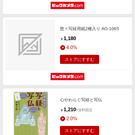
悠々写経用紙2種入り AO-106S
1,180
￥
4.0%
ストアにすすむ
心やわらぐ写経と写仏
1,210
+送料固定
￥
2.0%
ストアにすすむ