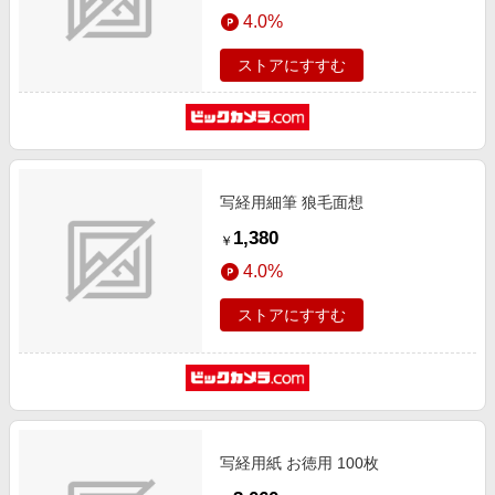
エンタメ
4.0%
楽天サービス特集
スポーツ・アウトドア・ゴルフ
旅行特集
ストアにすすむ
インテリア・寝具
わくわく夏特集
ペット・花・DIY・車
とことん買い物チャレンジ
旅行・レジャー・ホテル予約
Apple公式サイト×楽天カード分割払い
生活・お役立ち
写経用細筆 狼毛面想
Qoo10メガポ
金融・マネー・保険
1,380
￥
Samsung ボーナスキャンペーン
デジタルコンテンツ
4.0%
週末の高還元 夏の長期版
ビジネス・その他サービス
ストアにすすむ
写経用紙 お徳用 100枚