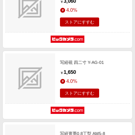
3,060
￥
4.0%
ストアにすすむ
写経硯 四二寸 Y-AG-01
1,650
￥
4.0%
ストアにすすむ
写経寳墨0.8丁型 AM5-8