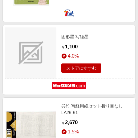
固形墨 写経墨
1,100
￥
4.0%
ストアにすすむ
呉竹 写経用紙セット折り目なし
LA26-61
2,670
￥
1.5%