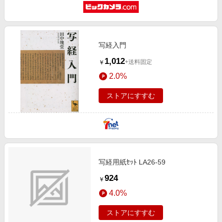
写経入門
1,012
+送料固定
￥
2.0%
ストアにすすむ
写経用紙ｾｯﾄ LA26-59
924
￥
4.0%
ストアにすすむ