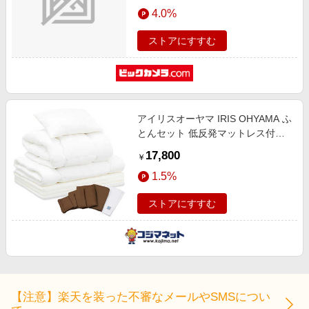
エンタメ
4.0%
楽天サービス特集
スポーツ・アウトドア・ゴルフ
旅行特集
ストアにすすむ
インテリア・寝具
わくわく夏特集
ペット・花・DIY・車
とことん買い物チャレンジ
旅行・レジャー・ホテル予約
Apple公式サイト×楽天カード分割払い
アイリスオーヤマ IRIS OHYAMA ふ
生活・お役立ち
Qoo10メガポ
とんセット 低反発マットレス付き
金融・マネー・保険
ふとん 10点セット(シングルサイ
Samsung ボーナスキャンペーン
17,800
￥
ズ/除湿シート & 収納ケース付き/ブ
デジタルコンテンツ
週末の高還元 夏の長期版
1.5%
ラウン)
ビジネス・その他サービス
ストアにすすむ
【注意】楽天を装った不審なメールやSMSについ