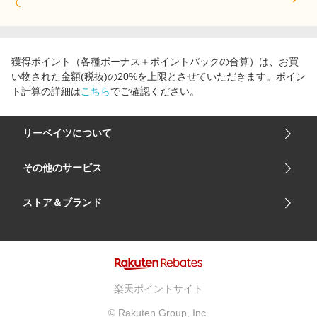
て
獲得ポイント（各種ボーナス＋ポイントバックの合算）は、お買
い物された金額(税抜)の20%を上限とさせていただきます。ポイン
ト計算の詳細は
こちら
でご確認ください。
リーベイツについて
会社概要
その他のサービス
ご利用ガイド
楽天市場
ストア＆ブランド
サイトマップ
楽天モバイル
ユニクロオンラインストア
リーベイツ 公式アプリ
GU（ジーユー）
リーベイツ ポイントアシスト
資生堂オンラインストア
ヘルプ・お問い合わせ
楽天ポイントサイト
Apple公式サイト
利用規約
© Rakuten Group, Inc.