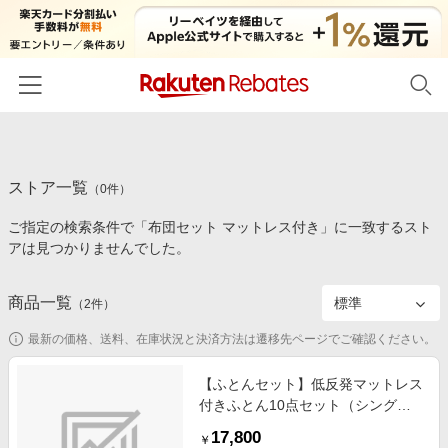
ホーム
ストア一覧
カテゴリー一覧
（
0
件）
ご指定の検索条件で「布団セット マットレス付き」に一致するスト
百貨店・総合ECモール
イベント一覧
アは見つかりませんでした。
ファッション・インナー・小物
リーベイツ注目ストア
ヘルプ
食品・スイーツ・お酒
商品一覧
（
2
件）
初回購入者限定特典
友達紹介
日用品・キッチン用品
対象ストア新規限定特典
最新の価格、送料、在庫状況と決済方法は遷移先ページでご確認ください。
コスメ・健康・医薬品
楽天IDでログイン/会員登録
新着ストアのご紹介
【ふとんセット】低反発マットレス
キッズ・ベビー用品
付きふとん10点セット（シングル
電子書籍特集
サイズ/除湿シート & 収納ケース付
家電・PC・スマホ・カメラ
17,800
楽天ペイ導入ストア
￥
き/ブラウン） KFS-M10ST