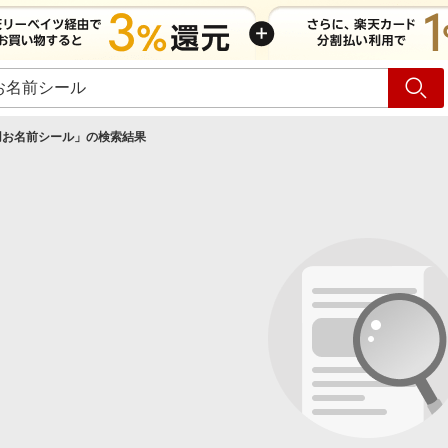
ショッピング
旅行
サ
用お名前シール
」の検索結果