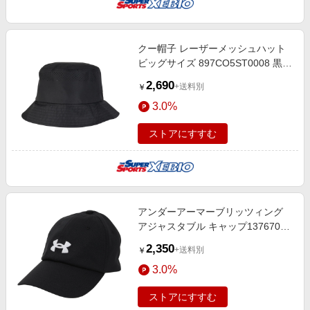
クー帽子 レーザーメッシュハット
ビッグサイズ 897CO5ST0008 黒
BLK 吸汗速乾 接触冷感 暑さ対策 熱
2,690
+送料別
￥
中症対策
3.0%
ストアにすすむ
アンダーアーマーブリッツィング
アジャスタブル キャップ1376705
001 帽子 吸汗速乾
2,350
+送料別
￥
3.0%
ストアにすすむ