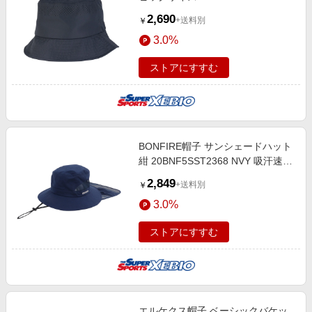
CGRY 吸汗速乾 接触冷感 暑さ対策
2,690
+送料別
￥
熱中症対策
3.0%
ストアにすすむ
BONFIRE帽子 サンシェードハット
紺 20BNF5SST2368 NVY 吸汗速乾
接触冷感 リフレクター UVカット
2,849
+送料別
￥
紫外線 撥水 園芸 ガーデニング
3.0%
ストアにすすむ
エルケクス帽子 ベーシックバケッ