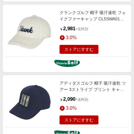
クランクゴルフ 帽子 吸汗速乾 フェ
イクファーキャップ CL5SWA01
WHT
2,981
+送料別
￥
3.0%
ストアにすすむ
アディダスゴルフ 帽子 吸汗速乾 ツ
アー 3ストライプ プリント キャッ
プ KVI35-JJ3856NVY
2,090
+送料別
￥
3.0%
ストアにすすむ