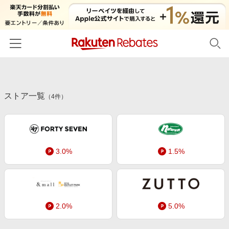
ホーム
ストア一覧
カテゴリー一覧
（
4
件）
百貨店・総合ECモール
イベント一覧
ファッション・インナー・小物
リーベイツ注目ストア
ヘルプ
食品・スイーツ・お酒
3.0%
1.5%
初回購入者限定特典
友達紹介
日用品・キッチン用品
対象ストア新規限定特典
コスメ・健康・医薬品
楽天IDでログイン/会員登録
新着ストアのご紹介
キッズ・ベビー用品
2.0%
5.0%
電子書籍特集
家電・PC・スマホ・カメラ
楽天ペイ導入ストア