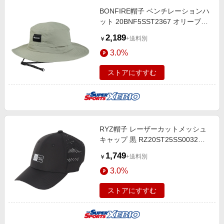
BONFIRE帽子 ベンチレーションハ
ット 20BNF5SST2367 オリーブ
MINT 紫外線対策 吸汗速乾 接触冷
2,189
+送料別
￥
感 暑さ対策 熱中症対策 お出かけ
3.0%
ストアにすすむ
RYZ帽子 レーザーカットメッシュ
キャップ 黒 RZ20ST25SS0032
BLK 吸汗速乾 リフレクター 通気性
1,749
+送料別
￥
シンプル カジュアル 日除け 日差し
3.0%
対策
ストアにすすむ