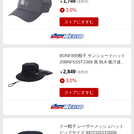
1,749
+送料別
￥
プル カジュアル 日除け 日差し対策
3.0%
ストアにすすむ
BONFIRE帽子 サンシェードハット
20BNF5SST2368 黒 BLK 吸汗速乾
接触冷感 リフレクター UVカット
2,849
+送料別
￥
紫外線 撥水 園芸 ガーデニング
3.0%
ストアにすすむ
クー帽子 レーザーメッシュハット
ビッグサイズ 897CO5ST0008