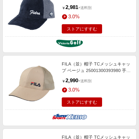
NVY
2,981
+送料別
￥
3.0%
ストアにすすむ
FILA（並）帽子 TCメッシュキャッ
プ ベージュ 25001300393980 手洗
い可 幅広つば 吸汗速乾 日焼け対策
2,990
+送料別
￥
日差し対策 シンプル
3.0%
ストアにすすむ
FILA（並）帽子 TCメッシュキャッ