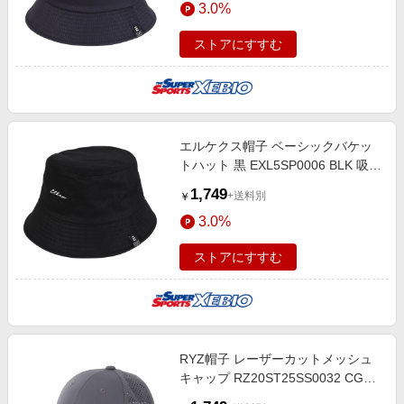
3.0%
ストアにすすむ
エルケクス帽子 ベーシックバケッ
トハット 黒 EXL5SP0006 BLK 吸汗
速乾 サイズ調整 日除け 日焼け対策
1,749
+送料別
￥
スポーツキャップ ロゴ
3.0%
ストアにすすむ
RYZ帽子 レーザーカットメッシュ
キャップ RZ20ST25SS0032 CGRY
吸汗速乾 リフレクター 通気性 シン