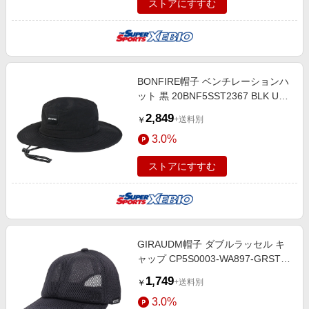
ストアにすすむ
BONFIRE帽子 ベンチレーションハ
ット 黒 20BNF5SST2367 BLK UV
カット 紫外線対策 吸汗速乾 接触冷
2,849
+送料別
￥
感 暑さ対策 熱中症対策 お出かけ
3.0%
ストアにすすむ
GIRAUDM帽子 ダブルラッセル キ
ャップ CP5S0003-WA897-GRST
CGRY 吸汗速乾 リフレクター 接触
1,749
+送料別
￥
冷感 シンプル カジュアル 通気性
3.0%