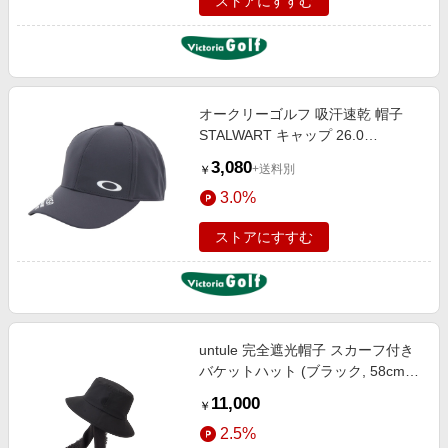
ストアにすすむ
オークリーゴルフ 吸汗速乾 帽子
STALWART キャップ 26.0
FOS902431-2DE
3,080
+送料別
￥
3.0%
ストアにすすむ
untule 完全遮光帽子 スカーフ付き
バケットハット (ブラック, 58cm)
アントゥーレ ELLE SHOP
11,000
￥
2.5%