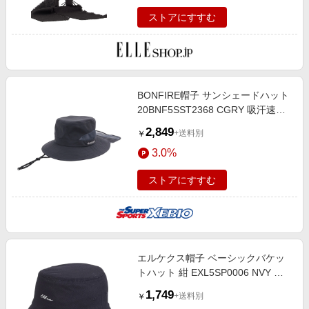
ストアにすすむ
BONFIRE帽子 サンシェードハット
20BNF5SST2368 CGRY 吸汗速乾
接触冷感 リフレクター UVカット
2,849
+送料別
￥
紫外線 撥水 園芸 ガーデニング
3.0%
ストアにすすむ
エルケクス帽子 ベーシックバケッ
トハット 紺 EXL5SP0006 NVY 吸
汗速乾 サイズ調整 日焼け対策 日除
1,749
+送料別
￥
け スポーツキャップ