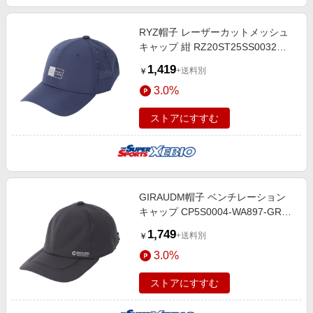
RYZ帽子 レーザーカットメッシュ
キャップ 紺 RZ20ST25SS0032
NVY 吸汗速乾 リフレクター 通気性
1,419
+送料別
￥
シンプル カジュアル 日除け 日差し
3.0%
対策
ストアにすすむ
GIRAUDM帽子 ベンチレーション
キャップ CP5S0004-WA897-GRST
CGRY 吸汗速乾 リフレクター 接触
1,749
+送料別
￥
冷感 シンプル カジュアル 通気性
3.0%
ストアにすすむ