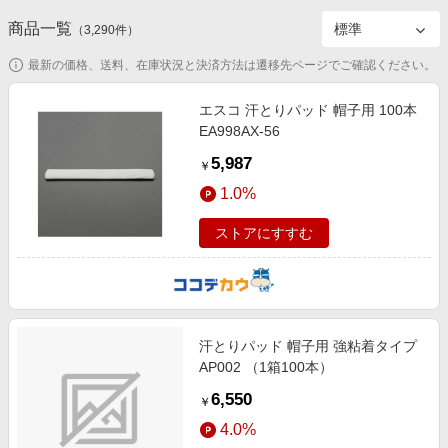
エンタメ
楽天サービス特集
商品一覧
（
3,290
件）
スポーツ・アウトドア・ゴルフ
旅行特集
最新の価格、送料、在庫状況と決済方法は遷移先ページでご確認ください。
インテリア・寝具
わくわく夏特集
エスコ 汗とりパッド 帽子用 100本
ペット・花・DIY・車
とことん買い物チャレンジ
EA998AX-56
旅行・レジャー・ホテル予約
Apple公式サイト×楽天カード分割払い
5,987
￥
生活・お役立ち
Qoo10メガポ
1.0%
金融・マネー・保険
Samsung ボーナスキャンペーン
ストアにすすむ
デジタルコンテンツ
週末の高還元 夏の長期版
ビジネス・その他サービス
汗とりパッド 帽子用 強粘着タイプ
AP002 （1箱100本）
6,550
￥
4.0%