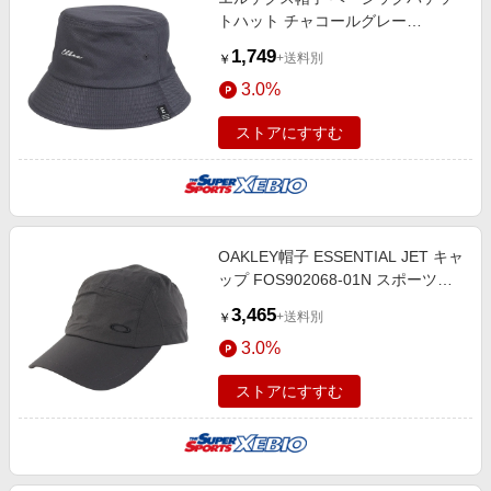
トハット チャコールグレー
EXL5SP0006 CGRY 吸汗速乾 サイ
1,749
+送料別
￥
ズ調整 日焼け対策 スポーツキャッ
3.0%
プ
ストアにすすむ
OAKLEY帽子 ESSENTIAL JET キャ
ップ FOS902068-01N スポーツキ
ャプ 吸汗 速乾 接触冷感 ドライ 暑
3,465
+送料別
￥
さ対策
3.0%
ストアにすすむ