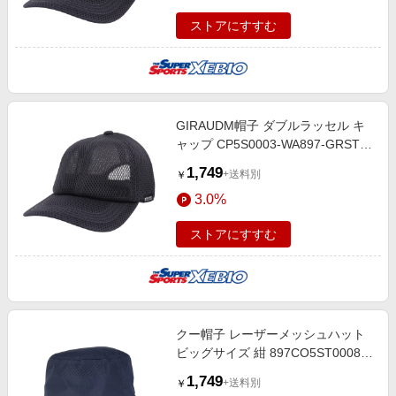
ストアにすすむ
GIRAUDM帽子 ダブルラッセル キ
ャップ CP5S0003-WA897-GRST
CGRY 吸汗速乾 リフレクター 接触
1,749
+送料別
￥
冷感 シンプル カジュアル 通気性
3.0%
ストアにすすむ
クー帽子 レーザーメッシュハット
ビッグサイズ 紺 897CO5ST0008
NVY 吸汗速乾 接触冷感 暑さ対策
1,749
+送料別
￥
熱中症対策