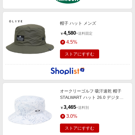
帽子 ハット メンズ
4,580
+送料固定
￥
4.5%
ストアにすすむ
オークリーゴルフ 吸汗速乾 帽子
STALWART ハット 26.0 デジタル
カモフラージュ柄 FOS902430-186
3,465
+送料別
￥
3.0%
ストアにすすむ