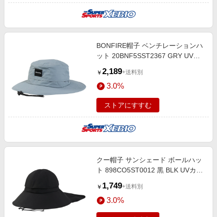
BONFIRE帽子 ベンチレーションハ
ット 20BNF5SST2367 GRY UVカ
ット 紫外線対策 吸汗速乾 接触冷感
2,189
+送料別
￥
暑さ対策 熱中症対策 お出かけ
3.0%
ストアにすすむ
クー帽子 サンシェード ボールハッ
ト 898CO5ST0012 黒 BLK UVカッ
ト 吸汗速乾 接触冷感 暑さ対策 熱
1,749
+送料別
￥
中症対策 お出かけ
3.0%