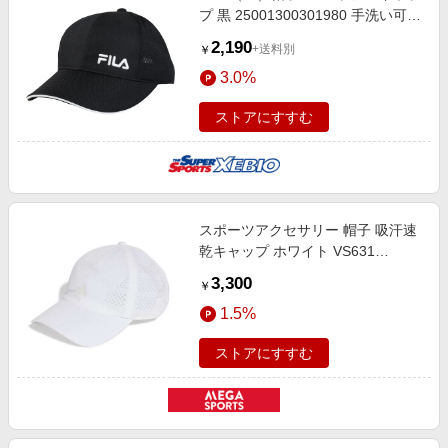
プ 黒 25001300301980 手洗い可
幅広つば 吸汗速乾 日焼け対策 日差
2,190
+送料別
￥
し対策 シンプル
3.0%
ストアにすすむ
スポーツアクセサリー 帽子 吸汗速
乾キャップ ホワイト VS631
KX7647
3,300
￥
1.5%
ストアにすすむ