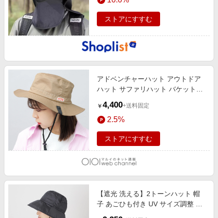
ストアにすすむ
アドベンチャーハット アウトドア
ハット サファリハット バケットハ
ット 帽子 カジュアル あご紐 ベー
4,400
+送料固定
￥
ジュ
2.5%
ストアにすすむ
【遮光 洗える】2トーンハット 帽
子 あごひも付き UV サイズ調整 ブ
ラック