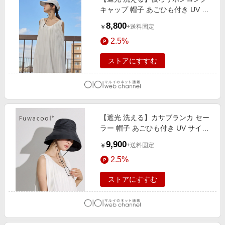
キャップ 帽子 あごひも付き UV サ
イズ調整 ライトグレー
8,800
+送料固定
￥
2.5%
ストアにすすむ
【遮光 洗える】カサブランカ セー
ラー 帽子 あごひも付き UV サイズ
調整 ブラック
9,900
+送料固定
￥
2.5%
ストアにすすむ