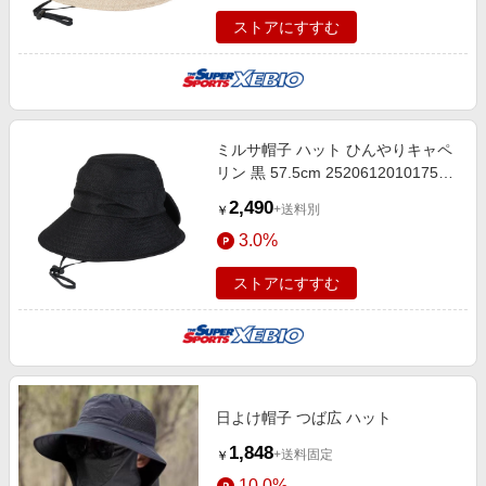
ストアにすすむ
ミルサ帽子 ハット ひんやりキャペ
リン 黒 57.5cm 25206120101750
バケットハット バケハ UVカット
2,490
+送料別
￥
冷感 ひも付き ネックガード
3.0%
ストアにすすむ
日よけ帽子 つば広 ハット
1,848
+送料固定
￥
10.0%