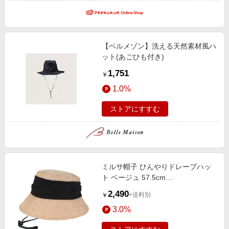
【ベルメゾン】洗える天然素材風ハ
ット(あごひも付き)
1,751
￥
1.0%
ストアにすすむ
ミルサ帽子 ひんやりドレープハッ
ト ベージュ 57.5cm
25206120393750 バケットハット
2,490
+送料別
￥
バケハ UVカット 冷感 ひも付き 暑
3.0%
さ対策