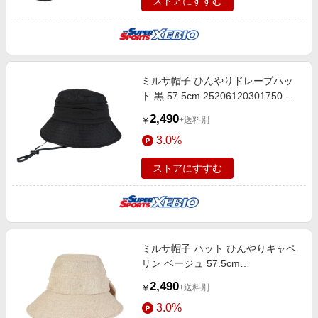
ストアにすすむ
ミルサ帽子 ひんやりドレープハッ
ト 黒 57.5cm 25206120301750 バ
ケットハット バケハ UVカット 冷
2,490
+送料別
￥
感 ひも付き 暑さ対策 日差し対策
3.0%
ストアにすすむ
ミルサ帽子 ハット ひんやりキャペ
リン ベージュ 57.5cm
25206120195750 バケットハット
2,490
+送料別
￥
バケハ UVカット 冷感 ひも付き ネ
3.0%
ックガード