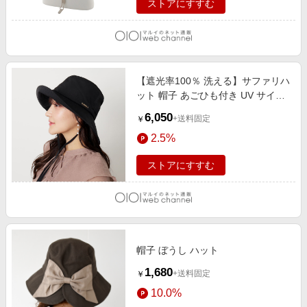
ストアにすすむ
【遮光率100％ 洗える】サファリハ
ット 帽子 あごひも付き UV サイズ
調整 抗菌防臭 ブラック
6,050
+送料固定
￥
2.5%
ストアにすすむ
帽子 ぼうし ハット
1,680
+送料固定
￥
10.0%