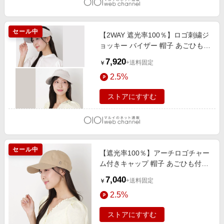
セール中
【2WAY 遮光率100％】ロゴ刺繍ジ
ョッキー バイザー 帽子 あごひも付
き UV サイズ調整 ライトグレー
7,920
+送料固定
￥
2.5%
ストアにすすむ
セール中
【遮光率100％】アーチロゴチャー
ム付きキャップ 帽子 あごひも付き
UV サイズ調整 ベージュ
7,040
+送料固定
￥
2.5%
ストアにすすむ