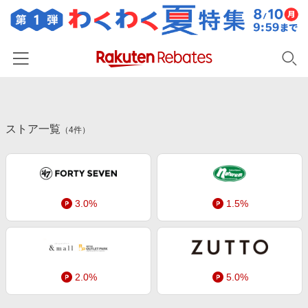
ホーム
ストア一覧
カテゴリー一覧
（
4
件）
百貨店・総合ECモール
イベント一覧
ファッション・インナー・小物
リーベイツ注目ストア
ヘルプ
食品・スイーツ・お酒
3.0%
1.5%
初回購入者限定特典
友達紹介
日用品・キッチン用品
対象ストア新規限定特典
コスメ・健康・医薬品
楽天IDでログイン/会員登録
新着ストアのご紹介
キッズ・ベビー用品
2.0%
5.0%
電子書籍特集
家電・PC・スマホ・カメラ
楽天ペイ導入ストア