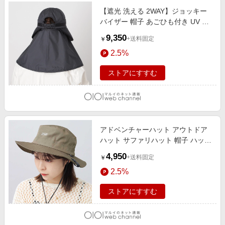
【遮光 洗える 2WAY】ジョッキー
バイザー 帽子 あごひも付き UV サ
イズ調整 ブラック
9,350
+送料固定
￥
2.5%
ストアにすすむ
アドベンチャーハット アウトドア
ハット サファリハット 帽子 ハット
軽量 あご紐 CORDURA ベージュ
4,950
+送料固定
￥
2.5%
ストアにすすむ