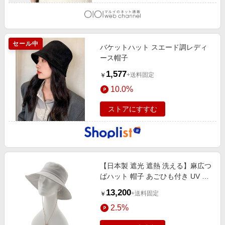
セール中
バケットハット スエード調レディ
ース帽子
1,577
+送料固定
￥
10.0%
ストアにすすむ
【日本製 遮光 遮熱 洗える】麻広つ
ばハット 帽子 あごひも付き UV サ
イズ調整 ライトグレー
13,200
+送料固定
￥
2.5%