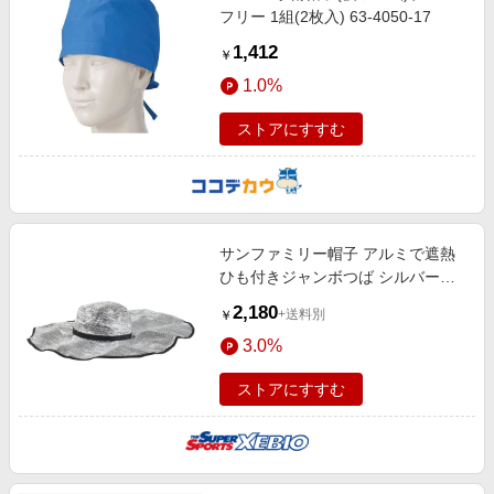
フリー 1組(2枚入) 63-4050-17
1,412
￥
1.0%
ストアにすすむ
サンファミリー帽子 アルミで遮熱
ひも付きジャンボつば シルバー
SUNF-692984-25 紫外線対策 UVカ
2,180
+送料別
￥
ット 遮熱 保冷剤ポケット
3.0%
ストアにすすむ