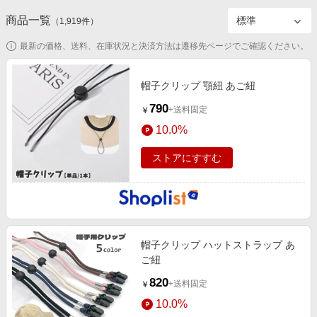
エンタメ
楽天サービス特集
商品一覧
（
1,919
件）
スポーツ・アウトドア・ゴルフ
旅行特集
最新の価格、送料、在庫状況と決済方法は遷移先ページでご確認ください。
インテリア・寝具
お中元特集2026
ペット・花・DIY・車
帽子クリップ 顎紐 あご紐
わくわく夏特集
旅行・レジャー・ホテル予約
790
とことん買い物チャレンジ
+送料固定
￥
生活・お役立ち
10.0%
Apple公式サイト×楽天カード分割払い
金融・マネー・保険
Qoo10メガポ
ストアにすすむ
デジタルコンテンツ
ビジネス・その他サービス
帽子クリップ ハットストラップ あ
ご紐
820
+送料固定
￥
10.0%