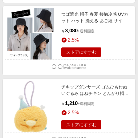
つば遮光 帽子 春夏 接触冷感 UVカ
ット ハット 洗える あご紐 サイズ
調整 涼しい mellow ナイトブラック
3,080
+送料固定
￥
2.5%
ストアにすすむ
チキップダンサーズ ゴムひも付ぬ
いぐるみ ほねチキン とんがり帽子
ほねチキンとあそぼ
1,210
+送料固定
￥
2.5%
ストアにすすむ