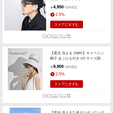
4,950
+送料固定
￥
2.5%
ストアにすすむ
【遮光 洗える 2WAY】キャペリン
帽子 あごひも付き UV サイズ調整
ライトグレー
9,900
+送料固定
￥
2.5%
ストアにすすむ
【遮光 洗える】後ろリボンロング