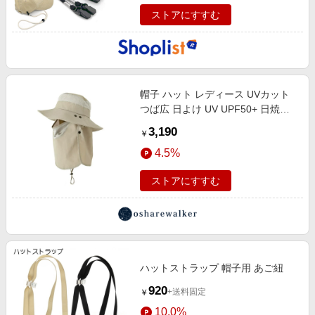
ストアにすすむ
帽子 ハット レディース UVカット
つば広 日よけ UV UPF50+ 日焼け
サファリハット あご紐 サイズ調整
3,190
￥
通気性 メッシュ ネックカバー ネッ
4.5%
クガード フェイスカバー フェイス
ガード 4way 取り外し可能 小顔効
ストアにすすむ
果 紫外線カットサンシェードメッ
シュハット -
ハットストラップ 帽子用 あご紐
920
+送料固定
￥
10.0%