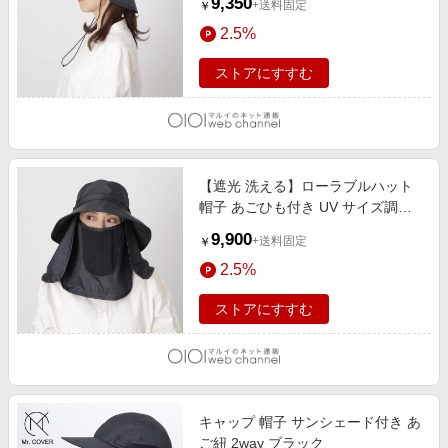
9,350
+送料固定
￥
2.5%
ストアにすすむ
【遮光 洗える】ローラブルハット
帽子 あごひも付き UV サイズ調整
ブラック
9,900
+送料固定
￥
2.5%
ストアにすすむ
キャップ 帽子 サンシェード付き あ
ご紐 2way ブラック