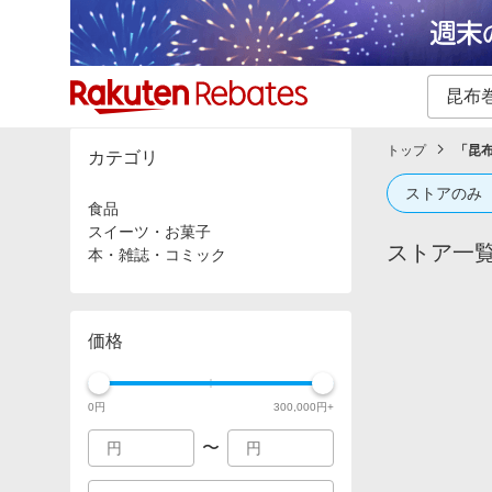
カテゴリー一覧
イベント一覧
トップ
「
昆
カテゴリ
ストアのみ
食品
スイーツ・お菓子
ストア一
本・雑誌・コミック
価格
0
円
300,000
円+
〜