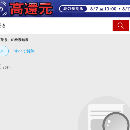
ショッピング
旅行
サ
布巻き
」の検索結果
すべて解除
覧
（0件）