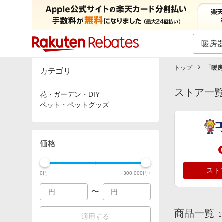
カテゴリー一覧
イベント一覧
トップ
「
暖房
カテゴリ
ストア一
花・ガーデン・DIY
ペット・ペットグッズ
価格
スト
0
円
300,000
円+
〜
商品一覧
1
適用する