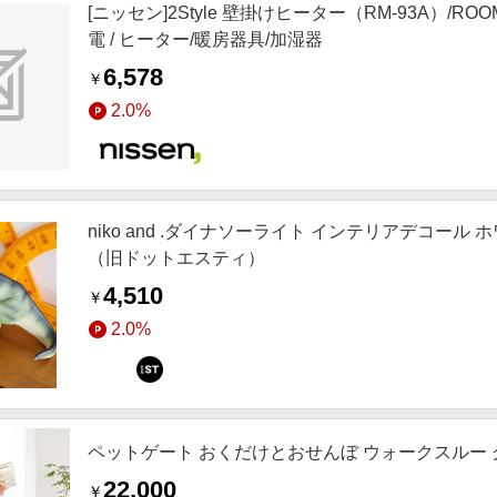
[ニッセン]2Style 壁掛けヒーター（RM-93A）/RO
電 / ヒーター/暖房器具/加湿器
6,578
￥
2.0%
niko and .ダイナソーライト インテリアデコール ホ
（旧ドットエスティ）
4,510
￥
2.0%
ペットゲート おくだけとおせんぼ ウォークスルー
22,000
￥