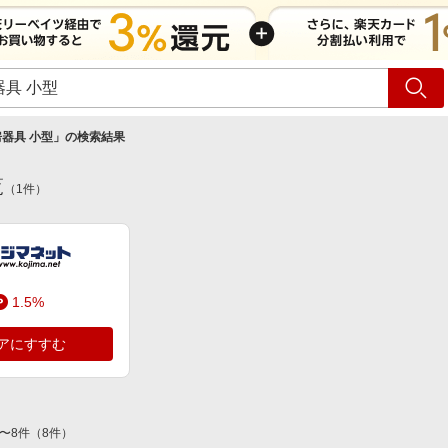
ショッピング
旅行
サ
器具 小型
」の検索結果
覧
（
1
件）
1.5%
アにすすむ
〜
8
件
（
8
件）