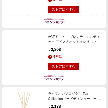
ストアにすすむ
AGFギフト 「ブレンディ」スティ
ック アイス＆ホットオレ ギフト
【夏の贈りもの・お中元】[BS-30]
2,808
￥
飲料・酒
4.5%
ストアにすすむ
ライフオンプロダクツ Tea
Collectionリードディフューザー レ
モンティー [MRU-138-LT]【雑貨】
2,178
￥