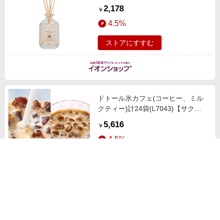
ワイトティー [MRU-138-WT]【雑
2,178
￥
貨】【季節の贈り物＆ご褒美ギフ
4.5%
ト】
ストアにすすむ
ドトール氷カフェ(コーヒー、ミル
クティー)計24袋(L7043)【サク
ワ】【直送】 飲料・酒【季節の贈
5,616
￥
り物＆ご褒美ギフト】
4.5%
ストアにすすむ
埼玉 長峰園 狭山茶葛餅セット(16