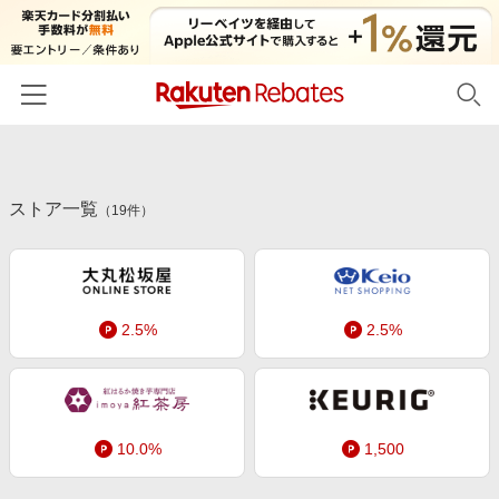
ホーム
ストア一覧
カテゴリー一覧
（
19
件）
百貨店・総合ECモール
イベント一覧
ファッション・インナー・小物
リーベイツ注目ストア
ヘルプ
食品・スイーツ・お酒
2.5%
2.5%
初回購入者限定特典
友達紹介
日用品・キッチン用品
対象ストア新規限定特典
コスメ・健康・医薬品
楽天IDでログイン/会員登録
新着ストアのご紹介
キッズ・ベビー用品
10.0%
1,500
電子書籍特集
家電・PC・スマホ・カメラ
楽天ペイ導入ストア