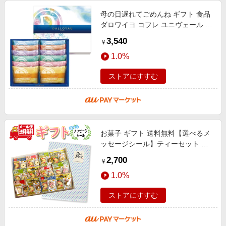
母の日遅れてごめんね ギフト 食品
ダロワイヨ コフレ ユニヴェール ド
ゥ（12枚入）【冷蔵】
3,540
￥
1.0%
ストアにすすむ
お菓子 ギフト 送料無料【選べるメ
ッセージシール】ティーセット プ
チギフト 母の日 袋詰め 小袋12袋入
2,700
￥
メール便 (omtmb9858g)【感謝 お
1.0%
ストアにすすむ