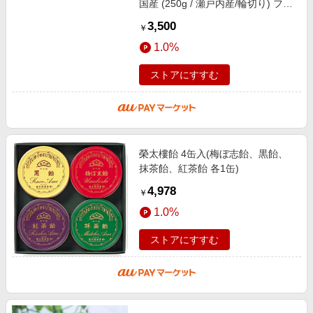
国産 (250g / 瀬戸内産/輪切り) フリ
ーズドライ フルーツ 手土産 紅茶
3,500
￥
半生タイプ
1.0%
ストアにすすむ
榮太樓飴 4缶入(梅ぼ志飴、黒飴、
抹茶飴、紅茶飴 各1缶)
4,978
￥
1.0%
ストアにすすむ