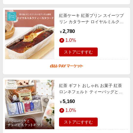
紅茶ケーキ 紅茶プリン スイーツプ
リン カタラーナ ロイヤルミルクテ
ィー ギフト 紅茶 父の日 ギフト 誕
2,780
￥
生日プレゼント プリン お取り寄
1.0%
ストアにすすむ
紅茶 ギフト おしゃれ お菓子 紅茶
ロンネフェルト ティーバッグとチ
ョコビスケットギフト. ティーバッ
5,160
￥
グ ビスケット チョコ 内祝 御祝
1.0%
ストアにすすむ