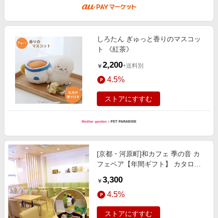
しろたん ぎゅっと香りのマスコッ
ト 《紅茶》
2,200
+送料別
￥
4.5%
ストアにすすむ
[京都・河原町]和カフェ 季の音 カ
フェペア【年間ギフト】 カタログ
ギフト【季節の贈り物＆ご褒美ギフ
3,300
￥
ト】
4.5%
ストアにすすむ