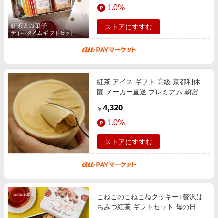
1.0%
ストアにすすむ
紅茶 アイス ギフト 高級 京都利休
園 メーカー直送 プレミアム 朝宮紅
茶アイス 幻の紅茶 朝宮紅茶 お歳暮
4,320
￥
母の日 父の日 お中元 贈り物
1.0%
ストアにすすむ
こねこのこねこねクッキー+贅沢は
ちみつ紅茶 ギフトセット 母の日
2026 クッキー 詰め合わせ ギフト