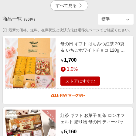
エンタメ
すべて見る
楽天サービス特集
スポーツ・アウトドア・ゴルフ
旅行特集
商品一覧
5.0%
4.5%
（
86
件）
インテリア・寝具
わくわく夏特集
最新の価格、送料、在庫状況と決済方法は遷移先ページでご確認ください。
ペット・花・DIY・車
50万ポイント山分けキャンペーン
旅行・レジャー・ホテル予約
母の日 ギフト はちみつ紅茶 20袋
とことん買い物チャレンジ
＆ いちごホワイトチョコ 120g ギ
2.5%
4.5%
生活・お役立ち
フトボックス メッセージカード ミ
Apple公式サイト×楽天カード分割払い
1,700
￥
ニカーネーション 付き 詰め合わせ
金融・マネー・保険
Samsung ボーナスキャンペーン
1.0%
デジタルコンテンツ
週末の高還元 夏の長期版
ストアにすすむ
ビジネス・その他サービス
4.5%
紅茶 ギフト お菓子 紅茶 ロンネフ
ェルト 贈り物 母の日 ティーバッグ
クッキー 紅茶 紅茶とお菓子 ノンカ
5,160
￥
フェインティータイムギフト