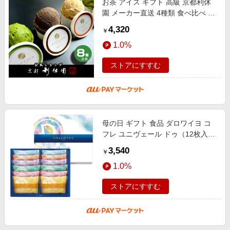
お茶 アイス ギフト 高級 京都利休
園 メーカー直送 4種類 食べ比べ 抹
茶 ほうじ茶 紅茶 玄米茶 母の日 父
4,320
￥
の日 お歳暮 お中元 贈り物 贈答
1.0%
ストアにすすむ
母の日 ギフト 食品 ダロワイヨ コ
フレ ユニヴェール ドゥ（12枚入）
【冷蔵】
3,540
￥
1.0%
ストアにすすむ