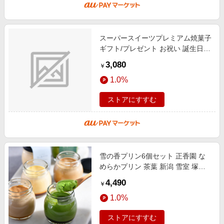
スーパースイーツプレミアム焼菓子
ギフト/プレゼント お祝い 誕生日祝
い 敬老の日 母の日 父の日 自家消
3,080
￥
費にも スイーツ・お菓子 クッキ
1.0%
ストアにすすむ
雪の香プリン6個セット 正香園 な
めらかプリン 茶葉 新潟 雪室 塚田
牛乳 スイーツ 和スイーツ 母の日
4,490
￥
父の日 中元 歳暮 プレゼント ギフ
1.0%
ストアにすすむ