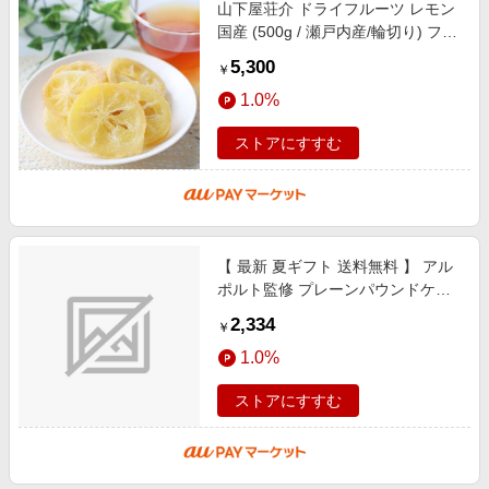
山下屋荘介 ドライフルーツ レモン
国産 (500g / 瀬戸内産/輪切り) フリ
ーズドライ フルーツ 手土産 紅茶
5,300
￥
半生タイプ
1.0%
ストアにすすむ
【 最新 夏ギフト 送料無料 】 アル
ポルト監修 プレーンパウンドケー
キ & アソート セット 紅茶 ティー
2,334
￥
バッグ パウンドケーキ
1.0%
ストアにすすむ