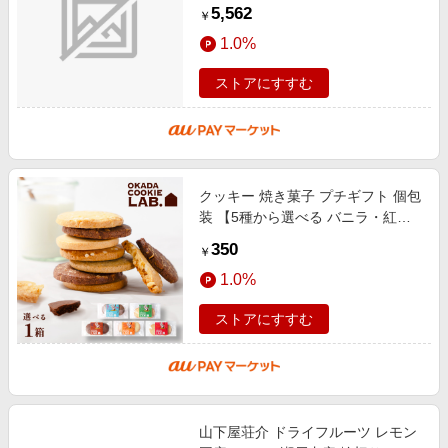
ナルケーキセット アールグレイテ
5,562
￥
ィーバッグ ダージリンティーバッ
1.0%
グ
ストアにすすむ
クッキー 焼き菓子 プチギフト 個包
装 【5種から選べる バニラ・紅
茶・ショコラ・アーモンド・お米つ
350
￥
ぶつぶ】 5枚入 おしゃれ かわいい
1.0%
ストアにすすむ
山下屋荘介 ドライフルーツ レモン