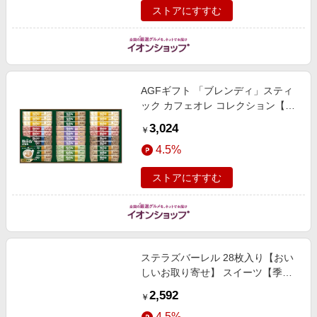
ストアにすすむ
AGFギフト 「ブレンディ」スティ
ック カフェオレ コレクション【夏
の贈りもの・お中元】[BST-30D] 飲
3,024
￥
料・酒
4.5%
ストアにすすむ
ステラズバーレル 28枚入り【おい
しいお取り寄せ】 スイーツ【季節
の贈り物＆ご褒美ギフト】
2,592
￥
4.5%