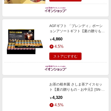
AGFギフト 「ブレンディ」ポーシ
ョンアソートギフト【夏の贈りも
の・お中元】[PA-50] 飲料・酒
4,860
￥
4.5%
ストアにすすむ
お茶の根本園 さしま茶アイスセッ
ト【夏の贈りもの・お中元】[SN-4]
スイーツ
4,320
￥
4.5%