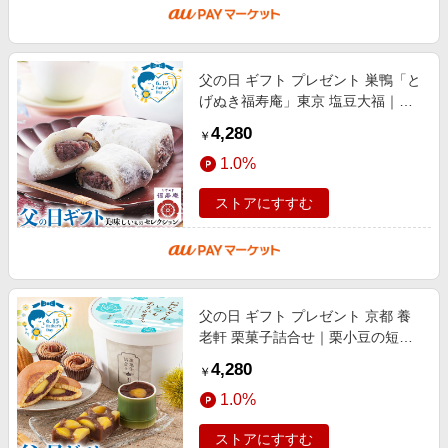
父の日 ギフト プレゼント 巣鴨「と
げぬき福寿庵」東京 塩豆大福｜豆
大福80g×8個｜お届け期間【6月12
4,280
￥
日〜6月15日※日付指定不可】食品
1.0%
ストアにすすむ
父の日 ギフト プレゼント 京都 養
老軒 栗菓子詰合せ｜栗小豆の短竹
ゼリー・栗どら焼き・栗蒸しようか
4,280
￥
ん×各1、栗の焼きモンブラン・栗
1.0%
の
ストアにすすむ