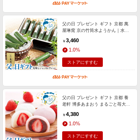
父の日 プレゼント ギフト 京都 萬
屋琳窕 京の竹筒水ようかん｜水よ
うかん65g×6｜お届け期間【6月12
3,460
￥
日〜6月15日※日付指定不可】食品
1.0%
贈
ストアにすすむ
父の日 プレゼント ギフト 京都 養
老軒 博多あまおう まるごと苺大福
｜白あん・こしあん×各4(計8) ※メ
4,380
￥
ッセージブーケ付｜お届け期間【6
1.0%
ストアにすすむ