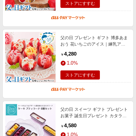
ストアにすすむ
父の日 プレゼント ギフト 博多あま
おう 花いちごのアイス｜練乳アイ
ス×3、イチゴアイス･マンゴーアイ
4,280
￥
ス×各2(計7) ※メッセージブーケ
1.0%
ストアにすすむ
父の日 スイーツ ギフト プレゼント
お菓子 誕生日プレゼント カタラー
ナ アイス フルーツ プリン ブリュ
4,580
￥
レ ケーキ 6個入 お取り寄せ セ
1.0%