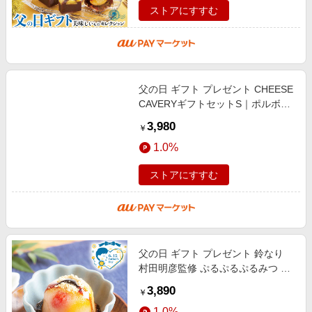
ストアにすすむ
父の日 ギフト プレゼント CHEESE
CAVERYギフトセットS｜ポルボロ
ーネ25g×2P・チーズサンド10個｜
3,980
￥
お届け期間【6月12日〜6月15日※
1.0%
日付指
ストアにすすむ
父の日 ギフト プレゼント 鈴なり
村田明彦監修 ぷるぷるぷるみつ 6
個｜ゼリー6個（きなこ・黒蜜付
3,890
￥
き）｜お届け期間【6月12日〜6月
1.0%