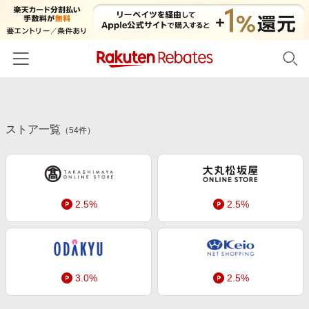
ホーム
ストア一覧
カテゴリー一覧
（
54
件）
百貨店・総合ECモール
イベント一覧
ファッション・インナー・小物
リーベイツ注目ストア
ヘルプ
食品・スイーツ・お酒
2.5%
2.5%
初回購入者限定特典
友達紹介
日用品・キッチン用品
対象ストア新規限定特典
コスメ・健康・医薬品
楽天IDでログイン/会員登録
新着ストアのご紹介
キッズ・ベビー用品
3.0%
2.5%
電子書籍特集
家電・PC・スマホ・カメラ
楽天ペイ導入ストア