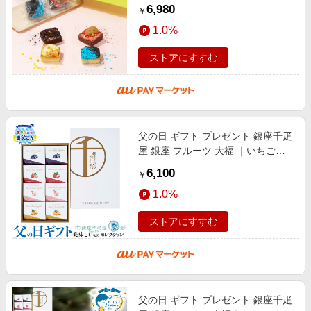
ルト 詰め合わせ タルトスモア マシ
6,980
￥
ュマロ 12個入 チョコ 手土産 ガ
1.0%
ストアにすすむ
父の日 ギフト プレゼント 銀座千疋
屋 銀座 フルーツ 大福 ｜いちご、
白桃、ブルーベリー、パイナップル
6,100
￥
各2個計8個※1個約70g｜お届け期
1.0%
ストアにすすむ
父の日 ギフト プレゼント 銀座千疋