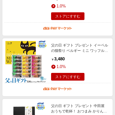
ク、レモン & はちみつ各2個、メロ
1.0%
ン &
ストアにすすむ
父の日 ギフト プレゼント イーペル
の猫祭り ベルギー ミニ ワッフル
｜メープル、ショコラ、イチゴ×各
3,480
￥
6(計18)｜お届け期間【6/19(金)
1.0%
ストアにすすむ
父の日 ギフト プレゼント 中田屋
おうちで乾杯！ おつまみ かりんと