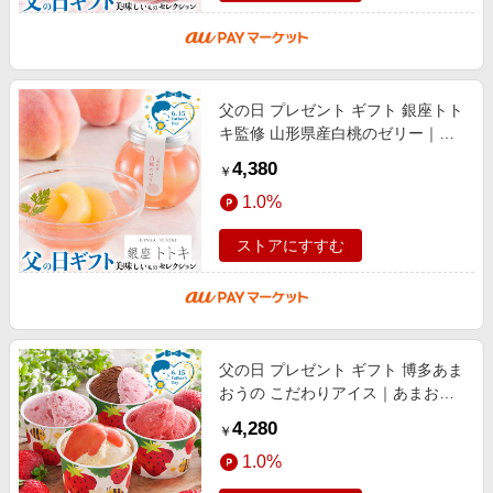
父の日 プレゼント ギフト 銀座トト
キ監修 山形県産白桃のゼリー｜白
桃のゼリー146g×5※メッセージブ
4,380
￥
ーケ付｜お届け期間【6月12日〜6
1.0%
月1
ストアにすすむ
父の日 プレゼント ギフト 博多あま
おうの こだわりアイス｜あまおう
＆ショコラ76ml×2、あまおうクリ
4,280
￥
ームチーズ･あまおうシャーベット
1.0%