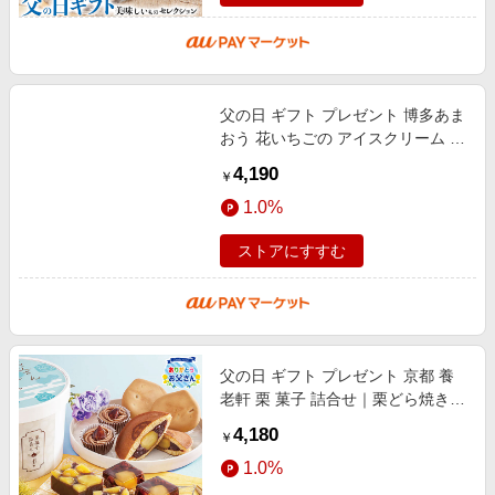
父の日 ギフト プレゼント 博多あま
おう 花いちごの アイスクリーム ｜
練乳アイス×3、イチゴアイス、マ
4,190
￥
ンゴーアイス×各2(計7) ※メッ
1.0%
ストアにすすむ
父の日 ギフト プレゼント 京都 養
老軒 栗 菓子 詰合せ｜栗どら焼き、
栗蒸しようかん×各1、渋皮栗の焼
4,180
￥
きモンブラン、のれん栗、栗こま
1.0%