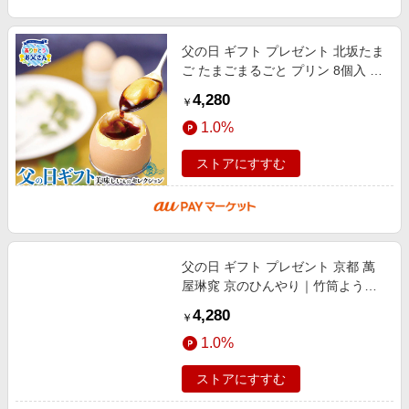
父の日 ギフト プレゼント 北坂たま
ご たまごまるごと プリン 8個入 ｜
たまごまるごとプリン、シロップ
4,280
￥
5g×各8、父の日カード同封｜お届
1.0%
ストアにすすむ
父の日 ギフト プレゼント 京都 萬
屋琳窕 京のひんやり｜竹筒ようか
ん65g×4、短竹みつ豆ゼリー
4,280
￥
85g×2、金魚ゼリー(甘夏)55ｇ×2
1.0%
｜お届
ストアにすすむ