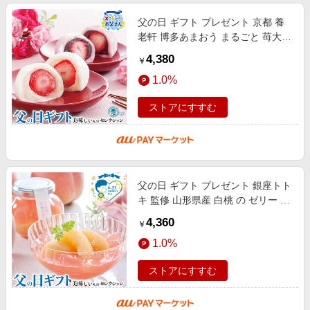
父の日 ギフト プレゼント 京都 養
老軒 博多あまおう まるごと 苺大福
｜白あん、こしあん×各4(計8) ※メ
4,380
￥
ッセージブーケ付｜お届け期間
1.0%
ストアにすすむ
父の日 ギフト プレゼント 銀座トト
キ 監修 山形県産 白桃 の ゼリー ｜
白桃のゼリー146g×5 ※メッセージ
4,360
￥
ブーケ付｜お届け期間【6/19(
1.0%
ストアにすすむ