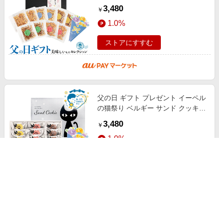
う セット｜きんぴらごぼう、こく
3,480
￥
うまカレー、ネギみそ、黒コショウ
1.0%
ストアにすすむ
父の日 ギフト プレゼント イーペル
の猫祭り ベルギー サンド クッキー
｜いちご・チーズ・ココア×各5(計
3,480
￥
15)※メッセージブーケ付｜お届
1.0%
ストアにすすむ
父の日 ギフト プレゼント 京都 萬