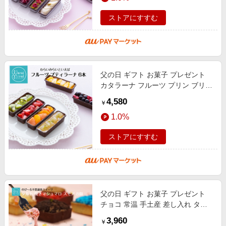
ストアにすすむ
父の日 ギフト お菓子 プレゼント
カタラーナ フルーツ プリン ブリュ
レ アイス 手土産 スイーツ 誕生日
4,580
￥
プレゼント 人気 詰め合わせ 6個
1.0%
ストアにすすむ
父の日 ギフト お菓子 プレゼント
チョコ 常温 手土産 差し入れ タル
ト ケーキ タルトスモア 個包装 ガ
3,960
￥
トーショコラ ヘーゼルナッツ マシ