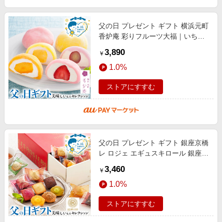
父の日 プレゼント ギフト 横浜元町
香炉庵 彩りフルーツ大福｜いちご･
マンゴー･ぶどう･パイン×各2(計8)
3,890
￥
※メッセージブーケ付｜お届
1.0%
ストアにすすむ
父の日 プレゼント ギフト 銀座京橋
レ ロジェ エギュスキロール 銀座プ
チガトー｜フィナンシェ (プレー
3,460
￥
ン･ショコラ･フランボワーズ)×
1.0%
ストアにすすむ