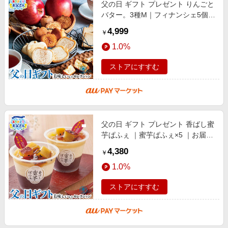
父の日 ギフト プレゼント りんごと
バター。3種M｜フィナンシェ5個、
クッキー10個、チョコレートタル
4,999
￥
ト5個｜お届け期間【6/19(金)〜
1.0%
21(日
ストアにすすむ
父の日 ギフト プレゼント 香ばし蜜
芋ぱふぇ ｜蜜芋ぱふぇ×5 ｜お届け
期間【6/19(金)〜21(日)】感謝 お礼
4,380
￥
贈物
1.0%
ストアにすすむ