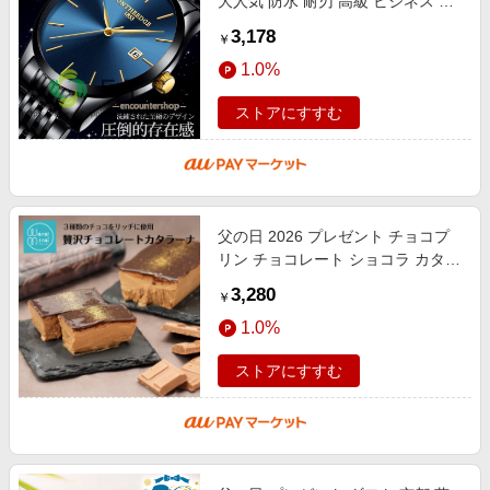
大人気 防水 耐刃 高級 ビジネス 時
計 メンズ ウォッチ カジュアル ク
3,178
￥
オーツ腕時計 男の魅力を演出
1.0%
ストアにすすむ
父の日 2026 プレゼント チョコプ
リン チョコレート ショコラ カタラ
ーナ チョコアイス ブリュレ 生チョ
3,280
￥
コ チョコテリーヌ お菓子 手土産
1.0%
ストアにすすむ