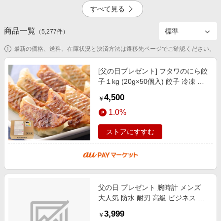
エンタメ
すべて見る
楽天サービス特集
スポーツ・アウトドア・ゴルフ
旅行特集
商品一覧
2.5%
4.5%
（
5,277
件）
インテリア・寝具
わくわく夏特集
最新の価格、送料、在庫状況と決済方法は遷移先ページでご確認ください。
ペット・花・DIY・車
とことん買い物チャレンジ
旅行・レジャー・ホテル予約
[父の日プレゼント] フタワのにら餃
Apple公式サイト×楽天カード分割払い
子１kg (20g×50個入) 餃子 冷凍 父
2.5%
10.0%
生活・お役立ち
の日ギフト 父の日ありがとう紙・
Qoo10メガポ
4,500
￥
シール付き国産肉・野菜100%使用
金融・マネー・保険
Samsung ボーナスキャンペーン
1.0%
デジタルコンテンツ
週末の高還元 夏の長期版
ストアにすすむ
ビジネス・その他サービス
4.5%
父の日 プレゼント 腕時計 メンズ
大人気 防水 耐刃 高級 ビジネス 時
計 メンズ ウォッチ カジュアル ク
3,999
￥
オーツ腕時計 男の魅力を演出