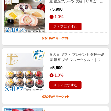
屋 銀座フルーツ 大福｜いちご、白
桃、ブルーベリー、パイナップル各
5,990
￥
2個計8個※1個約70g｜お届け期間
1.0%
ストアにすすむ
父の日 ギフト プレゼント 銀座千疋
屋 銀座 プチ フルーツタルト｜フリ
ュイ、マンゴー、苺、モンブラン各
5,600
￥
2個計8個※直径約4.5〜5cm 高さ
1.0%
ストアにすすむ