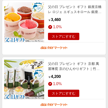
父の日 プレゼント ギフト 銀座京橋
レ ロジェ エギュスキロール 銀座ア
イスバラエティ｜バニラ・チョコ・
3,460
￥
マンゴー・フランボワーズ各74m
1.0%
ストアにすすむ
父の日 プレゼント ギフト 京都 萬
屋琳窕 京のひんやりギフト｜竹筒
ようかん65g×4、短竹ゼリー(梅
4,200
￥
85g･栗小豆90g)×各1、金魚ゼリー
1.0%
（甘
ストアにすすむ