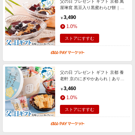
父の日 プレゼント ギフト 京都 萬
屋琳窕 黒豆入り黒蜜わらび餅｜黒
蜜わらび餅78g(無糖きな粉付)×9 ｜
3,490
￥
お届け期間【6月12日〜6月15日※
1.0%
日
ストアにすすむ
父の日 プレゼント ギフト 京都 養
老軒 京のにぎやかあられ｜ありが
とうパッケージ 伊勢海老･黒豆･わ
3,460
￥
さび・梅・柚子塩こうじ･九条ねぎ
1.0%
ストアにすすむ