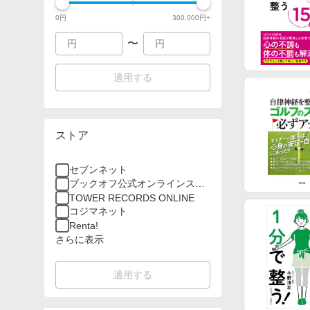
0
円
300,000
円+
〜
適用する
ストア
セブンネット
ブックオフ公式オンラインスト
ア
TOWER RECORDS ONLINE
コジマネット
Renta!
さらに表示
適用する