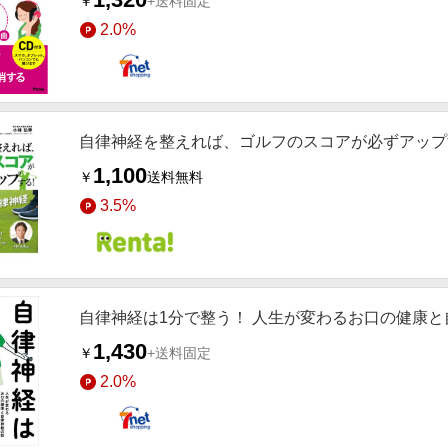
￥
+送料固定
2.0%
自律神経を整えれば、ゴルフのスコアが必ずアップ
1,100
￥
送料無料
3.5%
自律神経は1分で整う！ 人生が変わるお口の健康と
1,430
￥
+送料固定
2.0%