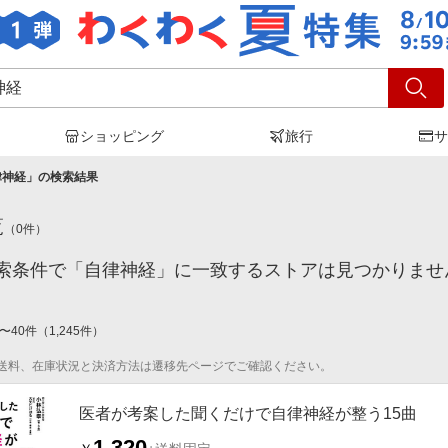
ショッピング
旅行
サ
律神経
」の検索結果
覧
（
0
件）
索条件で「自律神経」に一致するストアは見つかりませ
〜
40
件
（
1,245
件）
送料、在庫状況と決済方法は遷移先ページでご確認ください。
医者が考案した聞くだけで自律神経が整う15曲
1,320