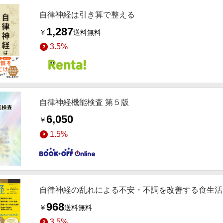
自律神経は引き算で整える
1,287
￥
送料無料
3.5%
自律神経機能検査 第５版
6,050
￥
1.5%
自律神経の乱れによる不安・不調を改善する食生活
968
￥
送料無料
3.5%