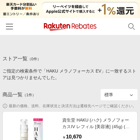
ホーム
ストア一覧
カテゴリー一覧
（
0
件）
ご指定の検索条件で「HAKU メラノフォーカス EV」に一致するスト
百貨店・総合ECモール
イベント一覧
アは見つかりませんでした。
ファッション・インナー・小物
リーベイツ注目ストア
ヘルプ
食品・スイーツ・お酒
商品一覧
（
1
件）
初回購入者限定特典
友達紹介
日用品・キッチン用品
対象ストア新規限定特典
最新の価格、送料、在庫状況と決済方法は遷移先ページでご確認ください。
コスメ・健康・医薬品
楽天IDでログイン/会員登録
新着ストアのご紹介
資生堂 HAKU (ハク) メラノフォー
キッズ・ベビー用品
カスIV レフィル [美容液] (45g) (医
電子書籍特集
薬部外品)
家電・PC・スマホ・カメラ
10,670
楽天ペイ導入ストア
￥