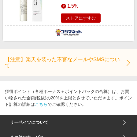
エンタメ
1.5%
楽天サービス特集
スポーツ・アウトドア・ゴルフ
旅行特集
ストアにすすむ
インテリア・寝具
わくわく夏特集
ペット・花・DIY・車
とことん買い物チャレンジ
旅行・レジャー・ホテル予約
Apple公式サイト×楽天カード分割払い
生活・お役立ち
Qoo10メガポ
【注意】楽天を装った不審なメールやSMSについ
金融・マネー・保険
て
Samsung ボーナスキャンペーン
デジタルコンテンツ
週末の高還元 夏の長期版
ビジネス・その他サービス
獲得ポイント（各種ボーナス＋ポイントバックの合算）は、お買
い物された金額(税抜)の20%を上限とさせていただきます。ポイン
ト計算の詳細は
こちら
でご確認ください。
リーベイツについて
会社概要