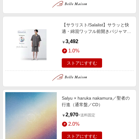
【サラリスト/Salalist】サラッと快
適・綿混ワッフル前開きパジャマメ
ンズ【インフルエンサーharukaコ
3,492
￥
ラボ】
1.0%
ストアにすすむ
Salyu × haruka nakamura／聖者の
行進（通常盤／CD）
2,970
+送料固定
￥
2.0%
ストアにすすむ