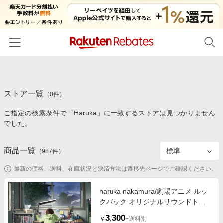
ホーム
ストア一覧
カテゴリー一覧
（
0
件）
ご指定の検索条件で「Haruka」に一致するストアは見つかりません
百貨店・総合ECモール
イベント一覧
でした。
ファッション・インナー・小物
リーベイツ注目ストア
ヘルプ
食品・スイーツ・お酒
商品一覧
（
987
件）
初回購入者限定特典
友達紹介
日用品・キッチン用品
対象ストア新規限定特典
最新の価格、送料、在庫状況と決済方法は遷移先ページでご確認ください。
コスメ・健康・医薬品
楽天IDでログイン/会員登録
新着ストアのご紹介
haruka nakamura/劇場アニメ ルッ
キッズ・ベビー用品
クバック オリジナルサウンドトラ
電子書籍特集
ック[EYCA-14404]
家電・PC・スマホ・カメラ
3,300
楽天ペイ導入ストア
+送料別
￥