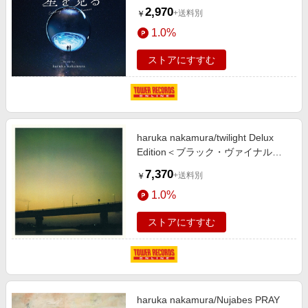
[RBCP-3592]
2,970
+送料別
￥
1.0%
ストアにすすむ
haruka nakamura/twilight Delux
Edition＜ブラック・ヴァイナル＞
[AMIP-0361LP]
7,370
+送料別
￥
1.0%
ストアにすすむ
haruka nakamura/Nujabes PRAY