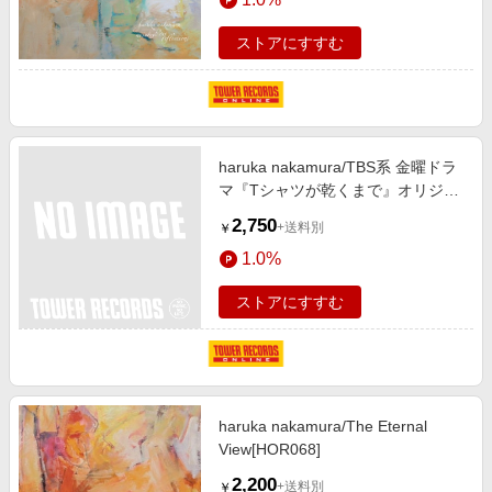
ストアにすすむ
haruka nakamura/TBS系 金曜ドラ
マ『Tシャツが乾くまで』オリジナ
ル・サウンドトラック[UZCL-2341]
2,750
+送料別
￥
1.0%
ストアにすすむ
haruka nakamura/The Eternal
View[HOR068]
2,200
+送料別
￥