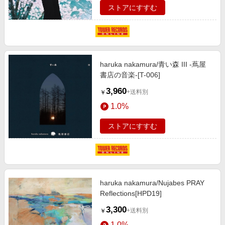
ストアにすすむ
haruka nakamura/青い森 III -蔦屋
書店の音楽-[T-006]
3,960
+送料別
￥
1.0%
ストアにすすむ
haruka nakamura/Nujabes PRAY
Reflections[HPD19]
3,300
+送料別
￥
1.0%