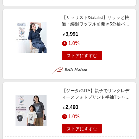
【サラリスト/Salalist】サラッと快
適・綿混ワッフル前開き5分袖パジ
ャマ【インフルエンサーharukaコ
3,991
￥
ラボ】
1.0%
ストアにすすむ
【ジータ/GITA】親子でリンクレデ
ィースフォトプリント半袖Tシャツ
【harukaコラボ】
2,490
￥
1.0%
ストアにすすむ