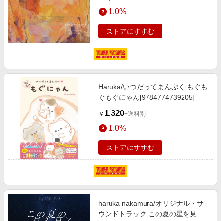
1.0%
ストアにすすむ
Haruka/いつだってまんぷく もぐも
ぐもぐにゃん[9784774739205]
1,320
+送料別
￥
1.0%
ストアにすすむ
haruka nakamura/オリジナル・サ
ウンドトラック この夏の星を見る