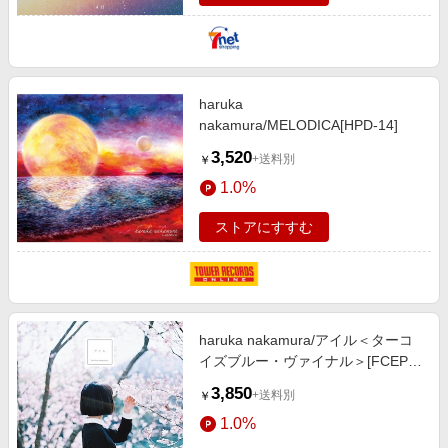
haruka
nakamura/MELODICA[HPD-14]
3,520
+送料別
￥
1.0%
ストアにすすむ
haruka nakamura/アイル＜ターコ
イズブルー・ヴァイナル＞[FCEP-
031]
3,850
+送料別
￥
1.0%