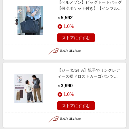
【ベルメゾン】ビッグトートバッグ
【保冷ポケット付き】【インフルエ
ンサーharukaコラボ】
5,592
￥
1.0%
ストアにすすむ
【ジータ/GITA】親子でリンクレデ
ィース裾ドロストカーゴパンツ
【harukaコラボ】
3,990
￥
1.0%
ストアにすすむ