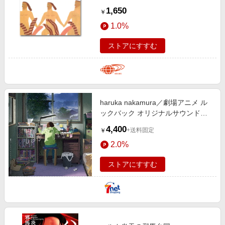
Merch ＜Hole And Holland＞ 音
1,650
￥
楽・本 MEN CASSETTE ONE SIZE
1.0%
ストアにすすむ
haruka nakamura／劇場アニメ ル
ックバック オリジナルサウンドト
ラック（LP）（アナログ盤）
4,400
+送料固定
￥
2.0%
ストアにすすむ