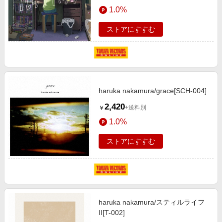
エンタメ
1.0%
楽天サービス特集
スポーツ・アウトドア・ゴルフ
旅行特集
ストアにすすむ
インテリア・寝具
わくわく夏特集
ペット・花・DIY・車
とことん買い物チャレンジ
旅行・レジャー・ホテル予約
Apple公式サイト×楽天カード分割払い
生活・お役立ち
haruka nakamura/grace[SCH-004]
Qoo10メガポ
金融・マネー・保険
2,420
+送料別
￥
Samsung ボーナスキャンペーン
デジタルコンテンツ
1.0%
週末の高還元 夏の長期版
ビジネス・その他サービス
ストアにすすむ
haruka nakamura/スティルライフ
II[T-002]