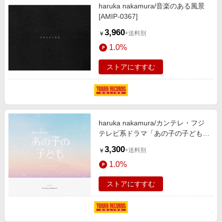
haruka nakamura/音楽のある風景
[AMIP-0367]
3,960
+送料別
￥
1.0%
ストアにすすむ
haruka nakamura/カンテレ・フジ
テレビ系ドラマ「あの子の子ども」
オリジナル・サウンドトラック
3,300
+送料別
￥
[COCP-42353]
1.0%
ストアにすすむ