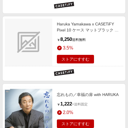
Haruka Yamakawa x CASETiFY
Pixel 10 ケース マットブラック マ
グネット式 インパクトケース
8,250
送料無料
￥
Burning Toilet Paper
3.5%
ストアにすすむ
忘れもの／幸福の扉 with HARUKA
1,222
+送料固定
￥
2.0%
ストアにすすむ