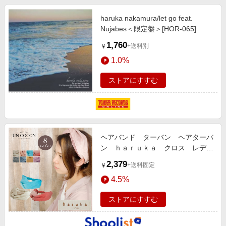
haruka nakamura/let go feat.
Nujabes＜限定盤＞[HOR-065]
1,760
+送料別
￥
1.0%
ストアにすすむ
ヘアバンド ターバン ヘアターバ
ン ｈａｒｕｋａ クロス レディ
ース ヘアアクセ…
2,379
+送料固定
￥
4.5%
ストアにすすむ