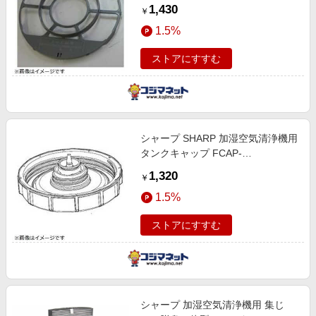
号： ) 2802140115
1,430
￥
1.5%
ストアにすすむ
シャープ SHARP 加湿空気清浄機用
タンクキャップ FCAP-
A029KKKZ(部品番号： )
1,320
￥
2803120025
1.5%
ストアにすすむ
シャープ 加湿空気清浄機用 集じ