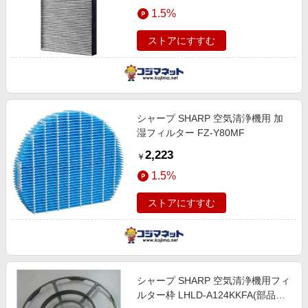
エンタメ
1.5%
楽天サービス特集
スポーツ・アウトドア・ゴルフ
旅行特集
ストアにすすむ
インテリア・寝具
わくわく夏特集
ペット・花・DIY・車
とことん買い物チャレンジ
旅行・レジャー・ホテル予約
Apple公式サイト×楽天カード分割払い
シャープ SHARP 空気清浄機用 加
生活・お役立ち
Qoo10メガポ
湿フィルター FZ-Y80MF
金融・マネー・保険
Samsung ボーナスキャンペーン
2,223
￥
デジタルコンテンツ
週末の高還元 夏の長期版
1.5%
ビジネス・その他サービス
ストアにすすむ
シャープ SHARP 空気清浄機用フィ
ルター枠 LHLD-A124KKFA(部品番