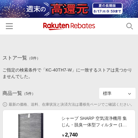
ホーム
ストア一覧
カテゴリー一覧
（
0
件）
ご指定の検索条件で「KC-40TH7-W」に一致するストアは見つかり
百貨店・総合ECモール
イベント一覧
ませんでした。
ファッション・インナー・小物
リーベイツ注目ストア
ヘルプ
食品・スイーツ・お酒
商品一覧
（
5
件）
初回購入者限定特典
友達紹介
日用品・キッチン用品
対象ストア新規限定特典
最新の価格、送料、在庫状況と決済方法は遷移先ページでご確認ください。
コスメ・健康・医薬品
楽天IDでログイン/会員登録
新着ストアのご紹介
シャープ SHARP 空気清浄機用 集
キッズ・ベビー用品
じん・脱臭一体型フィルター (1枚)
電子書籍特集
FZ-G40SF
家電・PC・スマホ・カメラ
2,740
楽天ペイ導入ストア
￥