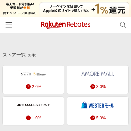
ホーム
ストア一覧
カテゴリー一覧
（
8
件）
百貨店・総合ECモール
イベント一覧
ファッション・インナー・小物
リーベイツ注目ストア
ヘルプ
食品・スイーツ・お酒
2.0%
3.0%
初回購入者限定特典
友達紹介
日用品・キッチン用品
対象ストア新規限定特典
コスメ・健康・医薬品
楽天IDでログイン/会員登録
新着ストアのご紹介
キッズ・ベビー用品
1.0%
5.0%
電子書籍特集
家電・PC・スマホ・カメラ
楽天ペイ導入ストア