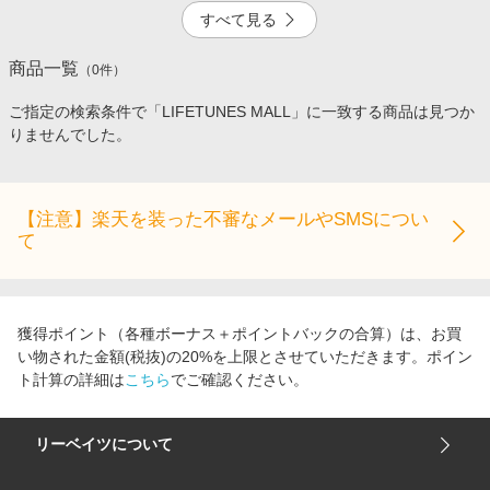
エンタメ
すべて見る
楽天サービス特集
スポーツ・アウトドア・ゴルフ
旅行特集
商品一覧
5.0%
一時停止
（
0
件）
インテリア・寝具
わくわく夏特集
ご指定の検索条件で「LIFETUNES MALL」に一致する商品は見つか
ペット・花・DIY・車
とことん買い物チャレンジ
りませんでした。
旅行・レジャー・ホテル予約
Apple公式サイト×楽天カード分割払い
1.0%
1.0%
生活・お役立ち
Qoo10メガポ
【注意】楽天を装った不審なメールやSMSについ
金融・マネー・保険
て
Samsung ボーナスキャンペーン
デジタルコンテンツ
週末の高還元 夏の長期版
ビジネス・その他サービス
獲得ポイント（各種ボーナス＋ポイントバックの合算）は、お買
い物された金額(税抜)の20%を上限とさせていただきます。ポイン
ト計算の詳細は
こちら
でご確認ください。
リーベイツについて
会社概要