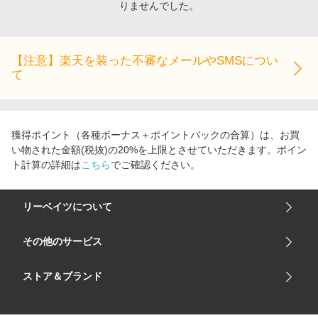
りませんでした。
エンタメ
楽天サービス特集
スポーツ・アウトドア・ゴルフ
旅行特集
インテリア・寝具
【注意】楽天を装った不審なメールやSMSについ
わくわく夏特集
て
ペット・花・DIY・車
とことん買い物チャレンジ
旅行・レジャー・ホテル予約
Apple公式サイト×楽天カード分割払い
生活・お役立ち
Qoo10メガポ
獲得ポイント（各種ボーナス＋ポイントバックの合算）は、お買
金融・マネー・保険
い物された金額(税抜)の20%を上限とさせていただきます。ポイン
Samsung ボーナスキャンペーン
ト計算の詳細は
こちら
でご確認ください。
デジタルコンテンツ
週末の高還元 夏の長期版
ビジネス・その他サービス
リーベイツについて
会社概要
その他のサービス
ご利用ガイド
楽天市場
ストア＆ブランド
サイトマップ
楽天モバイル
ユニクロオンラインストア
リーベイツ 公式アプリ