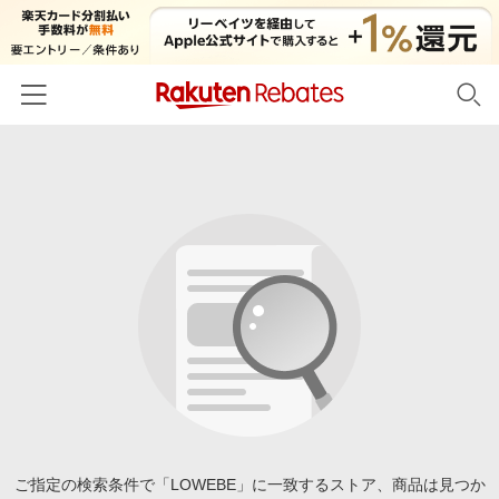
ホーム
カテゴリー一覧
百貨店・総合ECモール
イベント一覧
ファッション・インナー・小物
リーベイツ注目ストア
ヘルプ
食品・スイーツ・お酒
初回購入者限定特典
友達紹介
日用品・キッチン用品
対象ストア新規限定特典
コスメ・健康・医薬品
楽天IDでログイン/会員登録
新着ストアのご紹介
キッズ・ベビー用品
電子書籍特集
家電・PC・スマホ・カメラ
ご指定の検索条件で「LOWEBE」に一致するストア、商品は見つか
楽天ペイ導入ストア