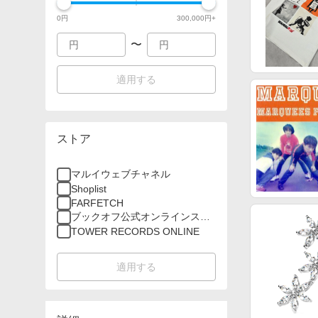
0
円
300,000
円+
〜
適用する
ストア
マルイウェブチャネル
Shoplist
FARFETCH
ブックオフ公式オンラインスト
ア
TOWER RECORDS ONLINE
適用する