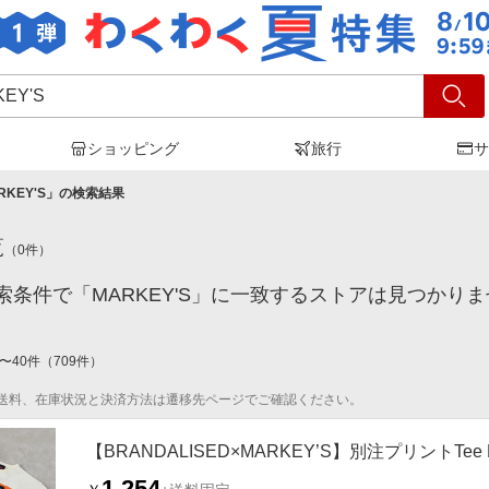
ショッピング
旅行
サ
RKEY'S
」の検索結果
覧
（
0
件）
索条件で「MARKEY'S」に一致するストアは見つかり
〜
40
件
（
709
件）
送料、在庫状況と決済方法は遷移先ページでご確認ください。
【BRANDALISED×MARKEY’S】別注プリントTe
1,254