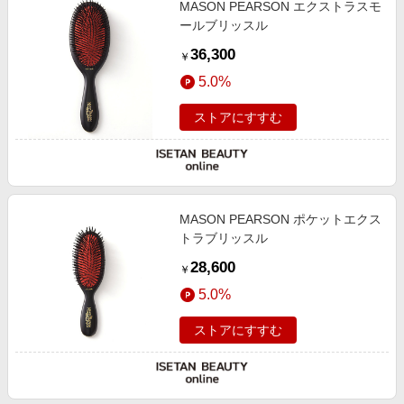
MASON PEARSON エクストラスモ
エンタメ
楽天サービス特集
ールブリッスル
スポーツ・アウトドア・ゴルフ
旅行特集
36,300
￥
インテリア・寝具
わくわく夏特集
5.0%
ペット・花・DIY・車
とことん買い物チャレンジ
ストアにすすむ
旅行・レジャー・ホテル予約
Apple公式サイト×楽天カード分割払い
生活・お役立ち
Qoo10メガポ
金融・マネー・保険
Samsung ボーナスキャンペーン
デジタルコンテンツ
MASON PEARSON ポケットエクス
週末の高還元 夏の長期版
トラブリッスル
ビジネス・その他サービス
28,600
￥
5.0%
ストアにすすむ