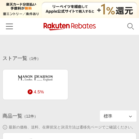
ホーム
ストア一覧
カテゴリー一覧
（
1
件）
百貨店・総合ECモール
イベント一覧
ファッション・インナー・小物
リーベイツ注目ストア
ヘルプ
食品・スイーツ・お酒
4.5%
初回購入者限定特典
友達紹介
日用品・キッチン用品
対象ストア新規限定特典
コスメ・健康・医薬品
楽天IDでログイン/会員登録
新着ストアのご紹介
商品一覧
（
12
件）
キッズ・ベビー用品
電子書籍特集
最新の価格、送料、在庫状況と決済方法は遷移先ページでご確認ください。
家電・PC・スマホ・カメラ
楽天ペイ導入ストア