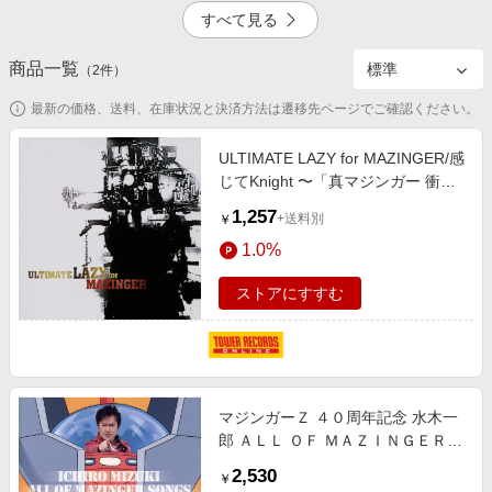
エンタメ
すべて見る
楽天サービス特集
スポーツ・アウトドア・ゴルフ
旅行特集
商品一覧
5.0%
4.5%
（
2
件）
インテリア・寝具
わくわく夏特集
最新の価格、送料、在庫状況と決済方法は遷移先ページでご確認ください。
ペット・花・DIY・車
とことん買い物チャレンジ
旅行・レジャー・ホテル予約
ULTIMATE LAZY for MAZINGER/感
Apple公式サイト×楽天カード分割払い
じてKnight 〜「真マジンガー 衝
ポイントなし
生活・お役立ち
撃！Z編」OP主題歌[LACM-4601]
Qoo10メガポ
1,257
+送料別
￥
金融・マネー・保険
Samsung ボーナスキャンペーン
1.0%
デジタルコンテンツ
週末の高還元 夏の長期版
ストアにすすむ
ビジネス・その他サービス
マジンガーＺ ４０周年記念 水木一
郎 ＡＬＬ ＯＦ ＭＡＺＩＮＧＥＲ
ＳＯＮＧＳ
2,530
￥