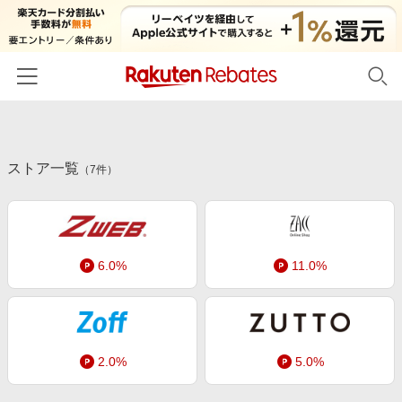
ホーム
ストア一覧
カテゴリー一覧
（
7
件）
百貨店・総合ECモール
イベント一覧
ファッション・インナー・小物
リーベイツ注目ストア
ヘルプ
食品・スイーツ・お酒
6.0%
11.0%
初回購入者限定特典
友達紹介
日用品・キッチン用品
対象ストア新規限定特典
コスメ・健康・医薬品
楽天IDでログイン/会員登録
新着ストアのご紹介
キッズ・ベビー用品
2.0%
5.0%
電子書籍特集
家電・PC・スマホ・カメラ
楽天ペイ導入ストア