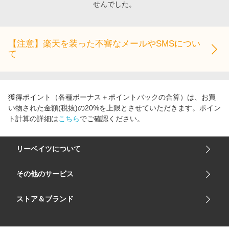
せんでした。
エンタメ
楽天サービス特集
スポーツ・アウトドア・ゴルフ
旅行特集
インテリア・寝具
【注意】楽天を装った不審なメールやSMSについ
わくわく夏特集
て
ペット・花・DIY・車
とことん買い物チャレンジ
旅行・レジャー・ホテル予約
Apple公式サイト×楽天カード分割払い
生活・お役立ち
Qoo10メガポ
獲得ポイント（各種ボーナス＋ポイントバックの合算）は、お買
金融・マネー・保険
い物された金額(税抜)の20%を上限とさせていただきます。ポイン
Samsung ボーナスキャンペーン
ト計算の詳細は
こちら
でご確認ください。
デジタルコンテンツ
週末の高還元 夏の長期版
ビジネス・その他サービス
リーベイツについて
会社概要
その他のサービス
ご利用ガイド
楽天市場
ストア＆ブランド
サイトマップ
楽天モバイル
ユニクロオンラインストア
リーベイツ 公式アプリ