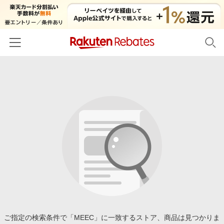
ホーム
カテゴリー一覧
百貨店・総合ECモール
イベント一覧
ファッション・インナー・小物
リーベイツ注目ストア
ヘルプ
食品・スイーツ・お酒
初回購入者限定特典
友達紹介
日用品・キッチン用品
対象ストア新規限定特典
コスメ・健康・医薬品
楽天IDでログイン/会員登録
新着ストアのご紹介
キッズ・ベビー用品
電子書籍特集
家電・PC・スマホ・カメラ
ご指定の検索条件で「MEEC」に一致するストア、商品は見つかりま
楽天ペイ導入ストア