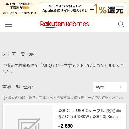
ホーム
ストア一覧
カテゴリー一覧
（
0
件）
ご指定の検索条件で「MEQ」に一致するストアは見つかりませんで
百貨店・総合ECモール
イベント一覧
した。
ファッション・インナー・小物
リーベイツ注目ストア
ヘルプ
食品・スイーツ・お酒
商品一覧
（
11
件）
初回購入者限定特典
友達紹介
日用品・キッチン用品
対象ストア新規限定特典
最新の価格、送料、在庫状況と決済方法は遷移先ページでご確認ください。
コスメ・健康・医薬品
楽天IDでログイン/会員登録
新着ストアのご紹介
USB-C ⇔ USB-Cケーブル [充電 /転
キッズ・ベビー用品
送 /0.2m /PD60W /USB2.0] Beats
電子書籍特集
USB-C - USB-C編み込み式充電シ
家電・PC・スマホ・カメラ
2,680
楽天ペイ導入ストア
￥
ョートケーブル（20cm） ボルトブ