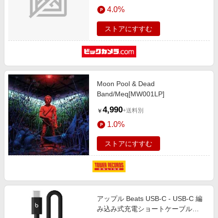
エンタメ
4.0%
ラック MEQ94PA/A [USB-C ⇔
楽天サービス特集
USB-C]
スポーツ・アウトドア・ゴルフ
旅行特集
ストアにすすむ
インテリア・寝具
わくわく夏特集
ペット・花・DIY・車
とことん買い物チャレンジ
旅行・レジャー・ホテル予約
Apple公式サイト×楽天カード分割払い
Moon Pool & Dead
生活・お役立ち
Qoo10メガポ
Band/Meq[MW001LP]
金融・マネー・保険
Samsung ボーナスキャンペーン
4,990
+送料別
￥
デジタルコンテンツ
週末の高還元 夏の長期版
1.0%
ビジネス・その他サービス
ストアにすすむ
アップル Beats USB-C - USB-C 編
み込み式充電ショートケーブル