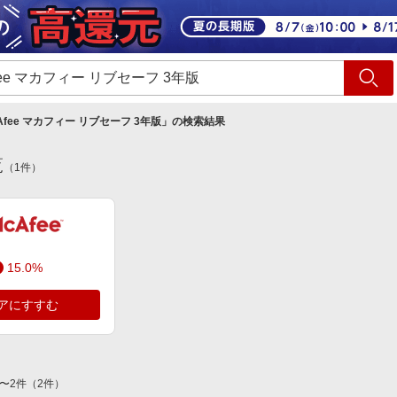
ショッピング
旅行
サ
Afee マカフィー リブセーフ 3年版
」の検索結果
覧
（
1
件）
15.0%
アにすすむ
〜
2
件
（
2
件）