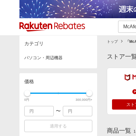
カテゴリー一覧
イベント一覧
トップ
「
Mc
カテゴリ
ストア一
パソコン・周辺機器
価格
0
円
300,000
円+
スト
〜
適用する
商品一覧
1