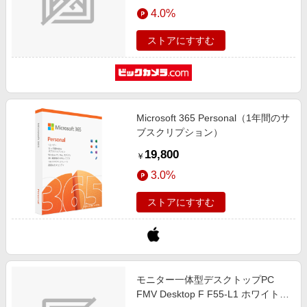
エンタメ
4.0%
楽天サービス特集
スポーツ・アウトドア・ゴルフ
旅行特集
ストアにすすむ
インテリア・寝具
わくわく夏特集
ペット・花・DIY・車
とことん買い物チャレンジ
旅行・レジャー・ホテル予約
Apple公式サイト×楽天カード分割払い
Microsoft 365 Personal（1年間のサ
生活・お役立ち
Qoo10メガポ
ブスクリプション）
金融・マネー・保険
Samsung ボーナスキャンペーン
19,800
￥
デジタルコンテンツ
週末の高還元 夏の長期版
3.0%
ビジネス・その他サービス
ストアにすすむ
モニター一体型デスクトップPC
FMV Desktop F F55-L1 ホワイト