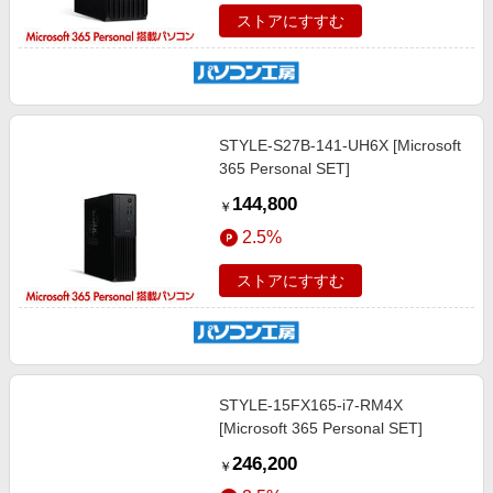
ストアにすすむ
STYLE-S27B-141-UH6X [Microsoft
365 Personal SET]
144,800
￥
2.5%
ストアにすすむ
STYLE-15FX165-i7-RM4X
[Microsoft 365 Personal SET]
246,200
￥