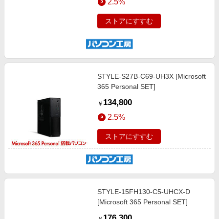
2.5%
ストアにすすむ
STYLE-S27B-C69-UH3X [Microsoft
365 Personal SET]
134,800
￥
2.5%
ストアにすすむ
STYLE-15FH130-C5-UHCX-D
[Microsoft 365 Personal SET]
176,300