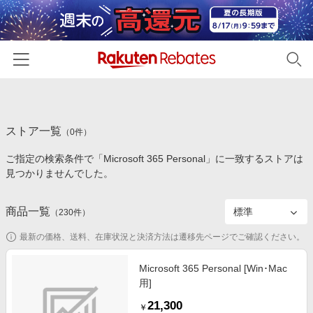
ホーム
ストア一覧
カテゴリー一覧
（
0
件）
ご指定の検索条件で「Microsoft 365 Personal」に一致するストアは
百貨店・総合ECモール
イベント一覧
見つかりませんでした。
ファッション・インナー・小物
リーベイツ注目ストア
ヘルプ
食品・スイーツ・お酒
商品一覧
（
230
件）
初回購入者限定特典
友達紹介
日用品・キッチン用品
対象ストア新規限定特典
最新の価格、送料、在庫状況と決済方法は遷移先ページでご確認ください。
コスメ・健康・医薬品
楽天IDでログイン/会員登録
新着ストアのご紹介
Microsoft 365 Personal [Win･Mac
キッズ・ベビー用品
用]
電子書籍特集
家電・PC・スマホ・カメラ
21,300
楽天ペイ導入ストア
￥