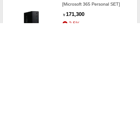
[Microsoft 365 Personal SET]
171,300
￥
2.5%
ストアにすすむ
DELL(デル) ノートパソコン Dell
16(DC16250 ) カーボンブラック
ND56-GNM3BC ［16.0型
191,980
￥
/Windows11 Home /intel Core 5 /メ
1.0%
モリ：16GB /SSD：512GB
/Microsoft 365 Personal /日本語版
ストアにすすむ
キーボード /2026年春モデル］