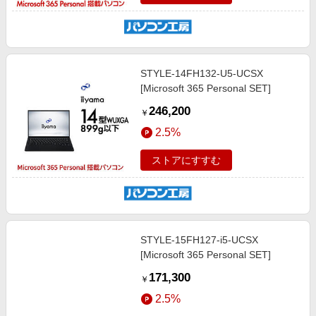
STYLE-14FH132-U5-UCSX
[Microsoft 365 Personal SET]
246,200
￥
2.5%
ストアにすすむ
STYLE-15FH127-i5-UCSX
[Microsoft 365 Personal SET]
171,300
￥
2.5%