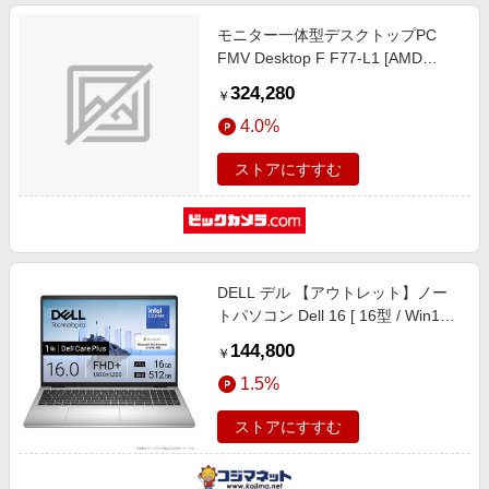
モニター一体型デスクトップPC
FMV Desktop F F77-L1 [AMD
Ryzen AI 7] ブラック
324,280
￥
FMVF77L1BA [27型 /Windows11
4.0%
Home /AMD Ryzen AI 7 /メモリ：
32GB /SSD：1TB /Microsoft 365
ストアにすすむ
Personal /2026年1月モデル]
DELL デル 【アウトレット】ノー
トパソコン Dell 16 [ 16型 / Win11
Home / Core 5 / メモリ16GB /
144,800
￥
SSD512GB / Microsoft 365
1.5%
Personal ] プラチナシルバー ND56
ストアにすすむ