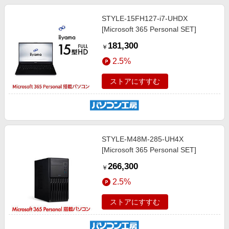
STYLE-15FH127-i7-UHDX
[Microsoft 365 Personal SET]
181,300
￥
2.5%
ストアにすすむ
STYLE-M48M-285-UH4X
[Microsoft 365 Personal SET]
266,300
￥
2.5%
ストアにすすむ