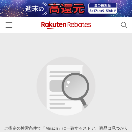
ホーム
カテゴリー一覧
百貨店・総合ECモール
イベント一覧
ファッション・インナー・小物
リーベイツ注目ストア
ヘルプ
食品・スイーツ・お酒
初回購入者限定特典
友達紹介
日用品・キッチン用品
対象ストア新規限定特典
コスメ・健康・医薬品
楽天IDでログイン/会員登録
新着ストアのご紹介
キッズ・ベビー用品
電子書籍特集
家電・PC・スマホ・カメラ
ご指定の検索条件で「Miracri」に一致するストア、商品は見つかり
楽天ペイ導入ストア