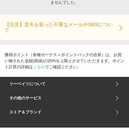
ませんでした。
エンタメ
楽天サービス特集
スポーツ・アウトドア・ゴルフ
旅行特集
インテリア・寝具
【注意】楽天を装った不審なメールやSMSについ
わくわく夏特集
て
ペット・花・DIY・車
とことん買い物チャレンジ
旅行・レジャー・ホテル予約
Apple公式サイト×楽天カード分割払い
生活・お役立ち
Qoo10メガポ
獲得ポイント（各種ボーナス＋ポイントバックの合算）は、お買
金融・マネー・保険
い物された金額(税抜)の20%を上限とさせていただきます。ポイン
Samsung ボーナスキャンペーン
ト計算の詳細は
こちら
でご確認ください。
デジタルコンテンツ
週末の高還元 夏の長期版
ビジネス・その他サービス
リーベイツについて
会社概要
その他のサービス
ご利用ガイド
楽天市場
ストア＆ブランド
サイトマップ
楽天モバイル
ユニクロオンラインストア
リーベイツ 公式アプリ