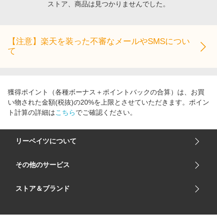
ストア、商品は見つかりませんでした。
エンタメ
楽天サービス特集
スポーツ・アウトドア・ゴルフ
旅行特集
インテリア・寝具
【注意】楽天を装った不審なメールやSMSについ
お中元特集2026
て
ペット・花・DIY・車
わくわく夏特集
旅行・レジャー・ホテル予約
とことん買い物チャレンジ
生活・お役立ち
Apple公式サイト×楽天カード分割払い
獲得ポイント（各種ボーナス＋ポイントバックの合算）は、お買
金融・マネー・保険
い物された金額(税抜)の20%を上限とさせていただきます。ポイン
Qoo10メガポ
ト計算の詳細は
こちら
でご確認ください。
デジタルコンテンツ
ビジネス・その他サービス
リーベイツについて
会社概要
その他のサービス
ご利用ガイド
楽天市場
ストア＆ブランド
サイトマップ
楽天モバイル
ユニクロオンラインストア
リーベイツ 公式アプリ