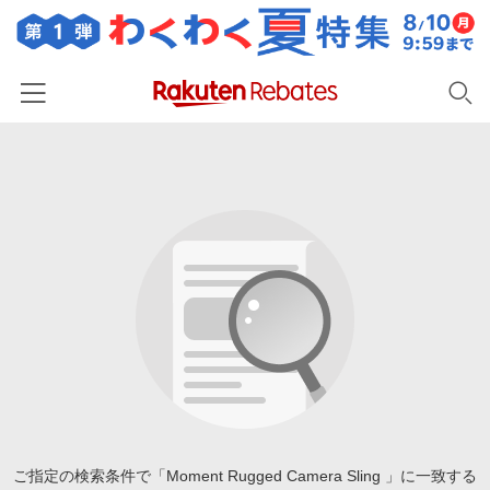
ホーム
カテゴリー一覧
百貨店・総合ECモール
イベント一覧
ファッション・インナー・小物
リーベイツ注目ストア
ヘルプ
食品・スイーツ・お酒
初回購入者限定特典
友達紹介
日用品・キッチン用品
対象ストア新規限定特典
コスメ・健康・医薬品
楽天IDでログイン/会員登録
新着ストアのご紹介
キッズ・ベビー用品
電子書籍特集
家電・PC・スマホ・カメラ
ご指定の検索条件で「Moment Rugged Camera Sling 」に一致する
楽天ペイ導入ストア