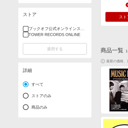
ストア
スト
ブックオフ公式オンラインスト
ア
TOWER RECORDS ONLINE
適用する
商品一覧
1
最新の価格、
スト
詳細
すべて
ストアのみ
商品のみ