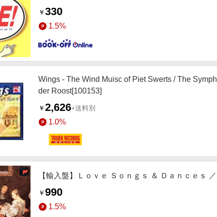
330
￥
1.5%
Wings - The Wind Muisc of Piet Swerts / The Symp
der Roost[100153]
2,626
￥
+送料別
1.0%
【輸入盤】Ｌｏｖｅ Ｓｏｎｇｓ ＆ Ｄａｎｃｅｓ ／
990
￥
1.5%