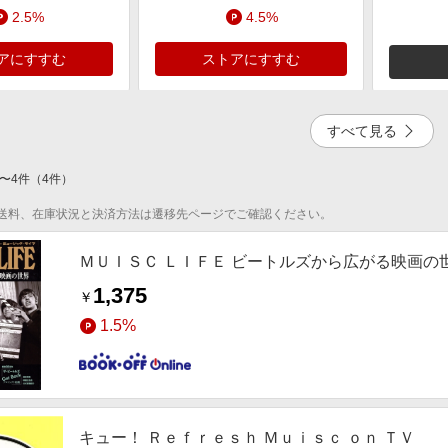
2.5%
4.5%
アにすすむ
ストアにすすむ
すべて見る
〜
4
件
（
4
件）
4.5%
送料、在庫状況と決済方法は遷移先ページでご確認ください。
アにすすむ
ＭＵＩＳＣ ＬＩＦＥ ビートルズから広がる映画の
1,375
￥
1.5%
キュー！ Ｒｅｆｒｅｓｈ Ｍｕｉｓｃ ｏｎ ＴＶ