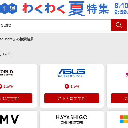
ショッピング
旅行
サ
sc store
」の検索結果
覧
（
40
件）
1.5%
1.5%
アにすすむ
ストアにすすむ