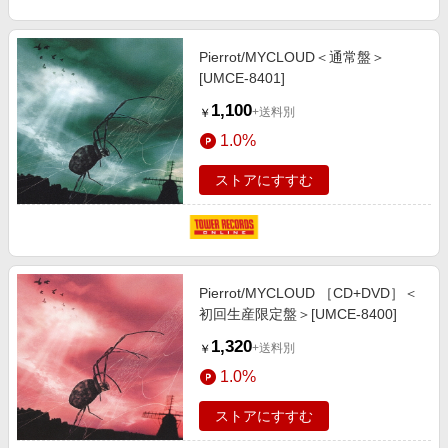
エンタメ
楽天サービス特集
スポーツ・アウトドア・ゴルフ
旅行特集
Pierrot/MYCLOUD＜通常盤＞
インテリア・寝具
[UMCE-8401]
わくわく夏特集
1,100
ペット・花・DIY・車
+送料別
￥
とことん買い物チャレンジ
1.0%
旅行・レジャー・ホテル予約
Apple公式サイト×楽天カード分割払い
生活・お役立ち
ストアにすすむ
Qoo10メガポ
金融・マネー・保険
Samsung ボーナスキャンペーン
デジタルコンテンツ
週末の高還元 夏の長期版
ビジネス・その他サービス
Pierrot/MYCLOUD ［CD+DVD］＜
初回生産限定盤＞[UMCE-8400]
1,320
+送料別
￥
1.0%
ストアにすすむ