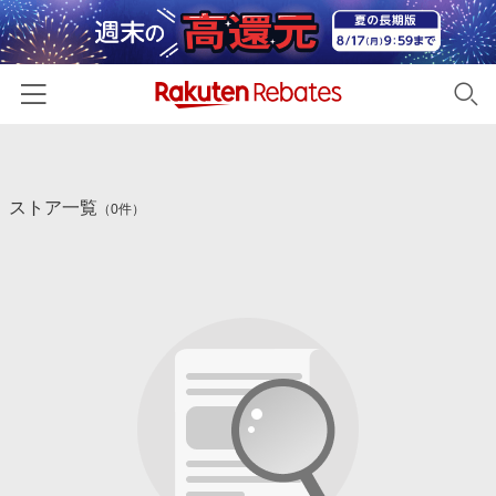
ホーム
ストア一覧
カテゴリー一覧
（0件）
百貨店・総合ECモール
イベント一覧
ファッション・インナー・小物
リーベイツ注目ストア
ヘルプ
食品・スイーツ・お酒
初回購入者限定特典
友達紹介
日用品・キッチン用品
対象ストア新規限定特典
コスメ・健康・医薬品
楽天IDでログイン/会員登録
新着ストアのご紹介
キッズ・ベビー用品
電子書籍特集
家電・PC・スマホ・カメラ
楽天ペイ導入ストア