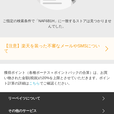
エンタメ
楽天サービス特集
スポーツ・アウトドア・ゴルフ
旅行特集
インテリア・寝具
ご指定の検索条件で「NAF6B1H」に一致するストアは見つかりませ
わくわく夏特集
んでした。
ペット・花・DIY・車
とことん買い物チャレンジ
旅行・レジャー・ホテル予約
Apple公式サイト×楽天カード分割払い
生活・お役立ち
【注意】楽天を装った不審なメールやSMSについ
Qoo10メガポ
て
金融・マネー・保険
Samsung ボーナスキャンペーン
デジタルコンテンツ
週末の高還元 夏の長期版
ビジネス・その他サービス
獲得ポイント（各種ボーナス＋ポイントバックの合算）は、お買
い物された金額(税抜)の20%を上限とさせていただきます。ポイン
ト計算の詳細は
こちら
でご確認ください。
リーベイツについて
会社概要
その他のサービス