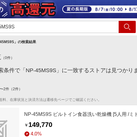
ショッピング
旅行
サ
-45MS9S
」の検索結果
覧
（
0
件）
索条件で「NP-45MS9S」に一致するストアは見つかり
〜
2
件
（
2
件）
送料、在庫状況と決済方法は遷移先ページでご確認ください。
NP-45MS9S ビルトイン食器洗い乾燥機 [5人用 /ミ
149,770
￥
4.0%