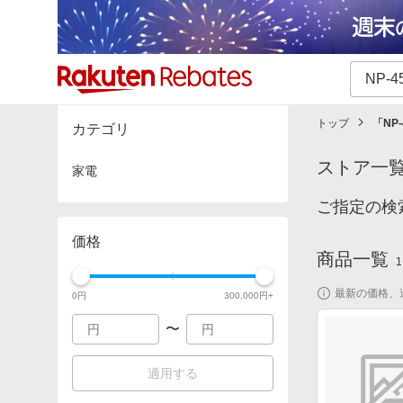
カテゴリー一覧
イベント一覧
トップ
「
NP
カテゴリ
ストア一
家電
ご指定の検
価格
商品一覧
1
最新の価格、
0
円
300,000
円+
〜
適用する