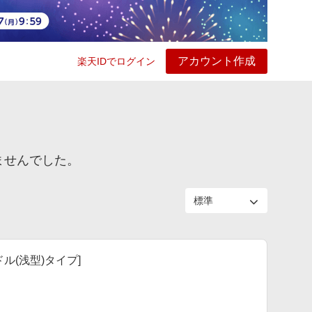
アカウント作成
楽天IDでログイン
ービス
プレイ
ヘルプ
ませんでした。
ドル(浅型)タイプ]