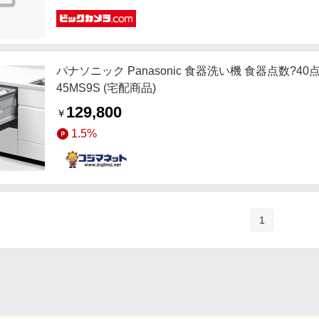
パナソニック Panasonic 食器洗い機 食器点数?40点
45MS9S (宅配商品)
129,800
￥
1.5%
1