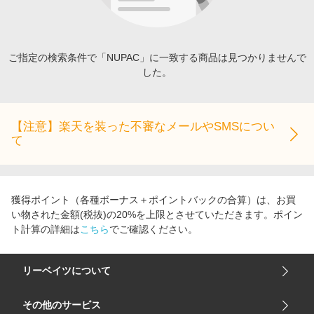
エンタメ
楽天サービス特集
スポーツ・アウトドア・ゴルフ
旅行特集
インテリア・寝具
ご指定の検索条件で「NUPAC」に一致する商品は見つかりませんで
お中元特集2026
した。
ペット・花・DIY・車
わくわく夏特集
旅行・レジャー・ホテル予約
とことん買い物チャレンジ
生活・お役立ち
【注意】楽天を装った不審なメールやSMSについ
Apple公式サイト×楽天カード分割払い
て
金融・マネー・保険
Qoo10メガポ
デジタルコンテンツ
ビジネス・その他サービス
獲得ポイント（各種ボーナス＋ポイントバックの合算）は、お買
い物された金額(税抜)の20%を上限とさせていただきます。ポイン
ト計算の詳細は
こちら
でご確認ください。
リーベイツについて
会社概要
その他のサービス