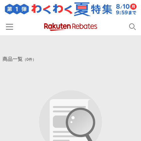
ホーム
商品一覧
カテゴリー一覧
（0件）
百貨店・総合ECモール
イベント一覧
ファッション・インナー・小物
リーベイツ注目ストア
ヘルプ
食品・スイーツ・お酒
初回購入者限定特典
友達紹介
日用品・キッチン用品
対象ストア新規限定特典
コスメ・健康・医薬品
楽天IDでログイン/会員登録
新着ストアのご紹介
キッズ・ベビー用品
電子書籍特集
家電・PC・スマホ・カメラ
楽天ペイ導入ストア