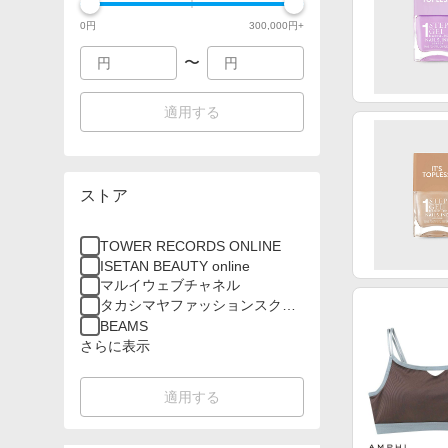
0
円
300,000
円+
〜
適用する
ストア
TOWER RECORDS ONLINE
ISETAN BEAUTY online
マルイウェブチャネル
タカシマヤファッションスクエ
ア
BEAMS
さらに表示
適用する