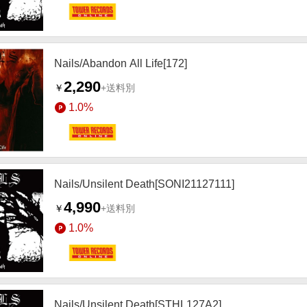
Nails/Abandon All Life[172]
2,290
￥
+送料別
1.0%
Nails/Unsilent Death[SONI21127111]
4,990
￥
+送料別
1.0%
Nails/Unsilent Death[STHL127A2]