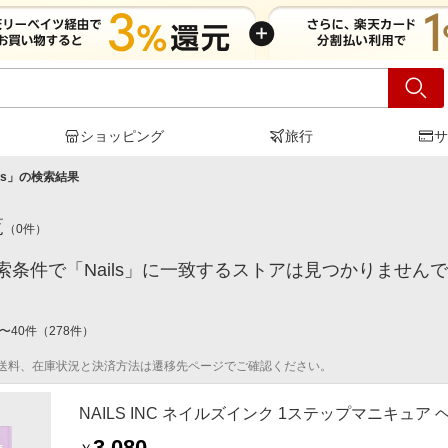
ショッピング
旅行
サ
ls
」の検索結果
覧
（
0
件）
索条件で「Nails」に一致するストアは見つかりません
〜
40
件
（
278
件）
送料、在庫状況と決済方法は遷移先ページでご確認ください。
NAILS INC ネイルズインク 1ステップマニキュア
3,080