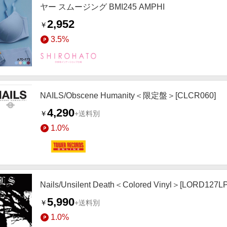
ヤー スムージング BMI245 AMPHI
2,952
￥
3.5%
NAILS/Obscene Humanity＜限定盤＞[CLCR060]
4,290
￥
+送料別
1.0%
Nails/Unsilent Death＜Colored Vinyl＞[LORD127L
5,990
￥
+送料別
1.0%