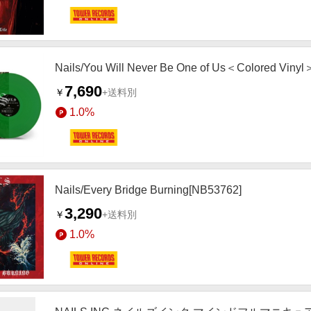
Nails/You Will Never Be One of Us＜Colored Viny
7,690
￥
+送料別
1.0%
Nails/Every Bridge Burning[NB53762]
3,290
￥
+送料別
1.0%