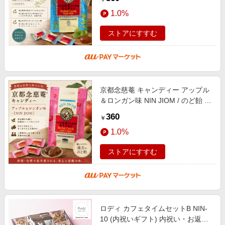
ン食品 エスニック食材
1.0%
ストアにすすむ
京都念慈菴 キャンディー アップル
＆ロンガン味 NIN JIOM / のど飴 お
みやげ かわいい 中国 食品 食材 ア
360
￥
ジアン食品 エスニック食材
1.0%
ストアにすすむ
ロディ カフェタイムセットB NIN-
10 (内祝いギフト) 内祝い・お返し