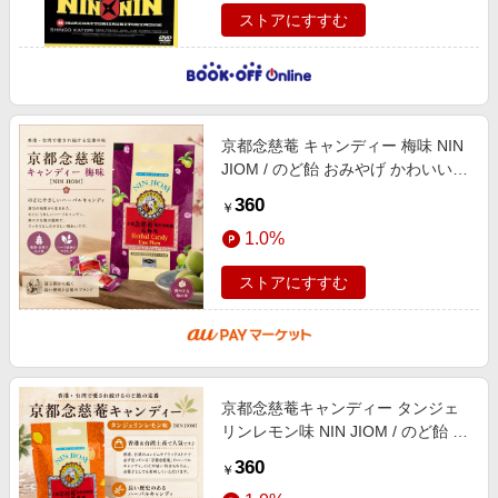
ストアにすすむ
京都念慈菴 キャンディー 梅味 NIN
JIOM / のど飴 おみやげ かわいい
中国 食品 食材 アジアン食品 エス
360
￥
ニック食材
1.0%
ストアにすすむ
京都念慈菴キャンディー タンジェ
リンレモン味 NIN JIOM / のど飴 お
みやげ かわいい 中国 食品 食材 ア
360
￥
ジアン食品 エスニック食材