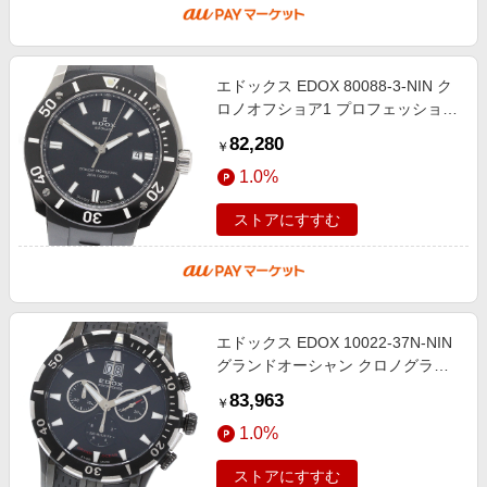
エドックス EDOX 80088-3-NIN ク
ロノオフショア1 プロフェッショナ
ル デイト 自動巻き メンズ 保証書
82,280
￥
付き_952473
1.0%
ストアにすすむ
エドックス EDOX 10022-37N-NIN
グランドオーシャン クロノグラフ
ダイバー ビッグデイト クォーツ メ
83,963
￥
ンズ 箱・保証書付き
1.0%
_921683【ev15
ストアにすすむ