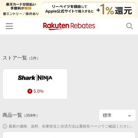
ホーム
ストア一覧
カテゴリー一覧
（
1
件）
百貨店・総合ECモール
イベント一覧
ファッション・インナー・小物
リーベイツ注目ストア
ヘルプ
食品・スイーツ・お酒
5.0%
初回購入者限定特典
友達紹介
日用品・キッチン用品
対象ストア新規限定特典
コスメ・健康・医薬品
楽天IDでログイン/会員登録
新着ストアのご紹介
商品一覧
（
359
件）
キッズ・ベビー用品
電子書籍特集
最新の価格、送料、在庫状況と決済方法は遷移先ページでご確認ください。
家電・PC・スマホ・カメラ
楽天ペイ導入ストア