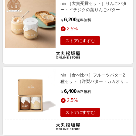
nin ［大賞受賞セット］りんごバタ
ー・イチジクの葉りんごバター
6,200
送料無料
￥
2.5%
ストアにすすむ
nin ［食べ比べ］フルーツバター2
種セット（洋梨バター・カカオりん
ごバター）
6,400
送料無料
￥
2.5%
ストアにすすむ