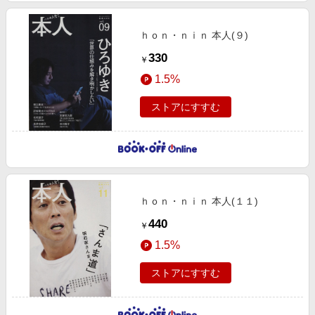
ｈｏｎ・ｎｉｎ 本人(９)
330
￥
1.5%
ストアにすすむ
ｈｏｎ・ｎｉｎ 本人(１１)
440
￥
1.5%
ストアにすすむ