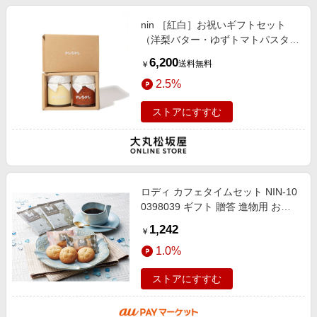
nin ［紅白］お祝いギフトセット
（洋梨バター・ゆずトマトパスタソ
ース）
6,200
送料無料
￥
2.5%
ストアにすすむ
ロディ カフェタイムセット NIN-10
0398039 ギフト 贈答 進物用 お祝
い 内祝い お礼 お返し 挨拶 お中元
1,242
￥
お歳暮 お供え 洋菓子 個包装
1.0%
ストアにすすむ