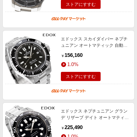
ストアにすすむ
エドックス スカイダイバー ネプチ
ュニアン オートマティック 自動巻
き 腕時計 メンズ EDOX 80120-
156,160
￥
3NM-NIN アナログ ブラック 黒 ス
1.0%
イス
ストアにすすむ
エドックス ネプチュニアン グラン
デ リザーブ デイト オートマティッ
ク 自動巻き 腕時計 メンズ EDOX
225,490
￥
80801-3NM-NIN アナログ ブラック
1.0%