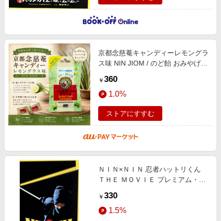
京都念慈菴キャンディーレモングラ
ス味 NIN JIOM / のど飴 おみやげ
かわいい 中国 食品 食材 アジアン
360
￥
食品 エスニック食材
1.0%
ストアにすすむ
ＮＩＮ×ＮＩＮ 忍者ハットリくん
ＴＨＥ ＭＯＶＩＥ プレミアム・エ
ディション
330
￥
1.5%