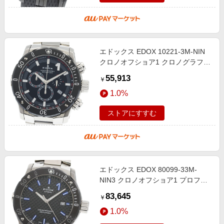
エドックス EDOX 10221-3M-NIN
クロノオフショア1 クロノグラフ
デイト クォーツ メンズ
55,913
￥
_939540【ev15】
1.0%
ストアにすすむ
エドックス EDOX 80099-33M-
NIN3 クロノオフショア1 プロフェ
ッショナル デイト 自動巻き メンズ
83,645
￥
良品 箱・保証書付き
1.0%
_867252【ev10】