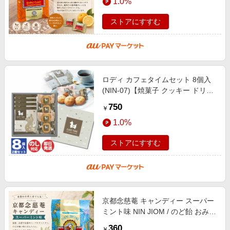
1.0%
ストアにすすむ
ロディ カフェタイムセット 8個入
(NIN-07)【焼菓子 クッキー ドリッ
プコーヒー Roddy 御中元 御歳暮
750
￥
お歳暮 内祝 ギフト プレゼント バ
1.0%
レ
ストアにすすむ
京都念慈菴 キャンディー スーパー
ミント味 NIN JIOM / のど飴 おみや
げ かわいい 中国 食品 食材 アジア
360
￥