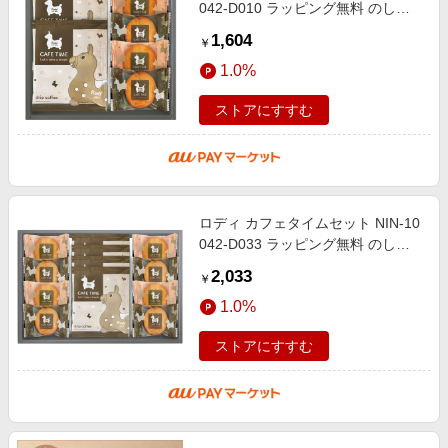
042-D010 ラッピング無料 のし無
料 メッセージカード無料 ギフト 洋
1,604
￥
菓子 焼き菓子 詰め合わせ 内祝い
1.0%
ストアにすすむ
ロディ カフェタイムセット NIN-10
042-D033 ラッピング無料 のし無
料 メッセージカード無料 キャラク
2,033
￥
ター 洋菓子 クッキー 詰め合わせ
1.0%
ストアにすすむ