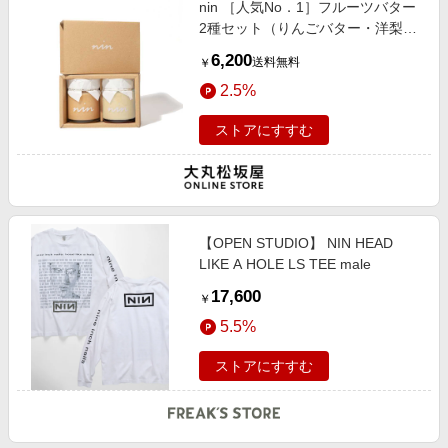
nin ［人気No．1］フルーツバター
エンタメ
楽天サービス特集
2種セット（りんごバター・洋梨バ
スポーツ・アウトドア・ゴルフ
ター）
旅行特集
6,200
送料無料
￥
インテリア・寝具
わくわく夏特集
2.5%
ペット・花・DIY・車
とことん買い物チャレンジ
ストアにすすむ
旅行・レジャー・ホテル予約
Apple公式サイト×楽天カード分割払い
生活・お役立ち
Qoo10メガポ
金融・マネー・保険
Samsung ボーナスキャンペーン
デジタルコンテンツ
【OPEN STUDIO】 NIN HEAD
週末の高還元 夏の長期版
LIKE A HOLE LS TEE male
ビジネス・その他サービス
17,600
￥
5.5%
ストアにすすむ