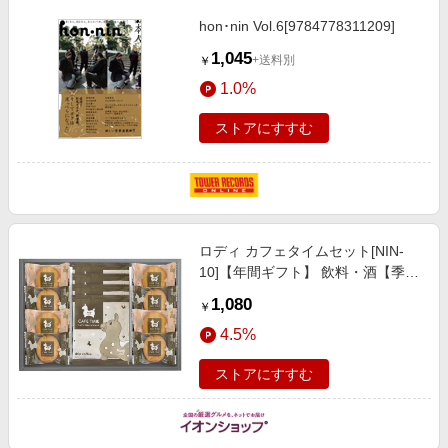
hon･nin Vol.6[9784778311209]
1,045
+送料別
￥
1.0%
ストアにすすむ
ロディ カフェタイムセット[NIN-
10]【年間ギフト】 飲料・酒【季節
の贈り物＆ご褒美ギフト】
1,080
￥
4.5%
ストアにすすむ