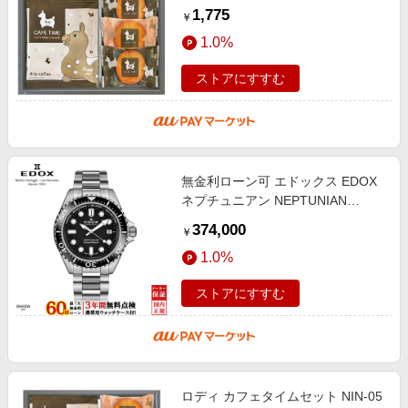
料 メッセージカード無料 ギフト 洋
1,775
￥
菓子 焼き菓子 詰め合わせ 内祝い
1.0%
ストアにすすむ
無金利ローン可 エドックス EDOX
ネプチュニアン NEPTUNIAN
GRANDE RESERVE DATE
374,000
￥
AUTOMATIC 80801-3NM-NIN メン
1.0%
ズ 腕時計 時計
ストアにすすむ
ロディ カフェタイムセット NIN-05