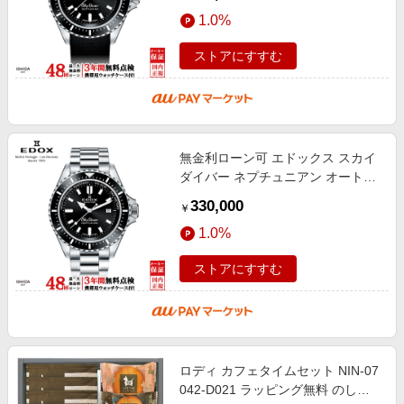
式 80120-3NCA-NIN
1.0%
ストアにすすむ
無金利ローン可 エドックス スカイ
ダイバー ネプチュニアン オートマ
ティック メンズ 腕時計 時計 機械
330,000
￥
式 80120-3NM-NIN
1.0%
ストアにすすむ
ロディ カフェタイムセット NIN-07
042-D021 ラッピング無料 のし無