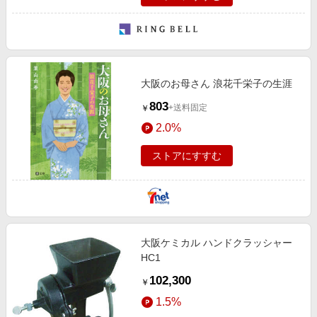
大阪のお母さん 浪花千栄子の生涯
803
+送料固定
￥
2.0%
ストアにすすむ
大阪ケミカル ハンドクラッシャー
HC1
102,300
￥
1.5%