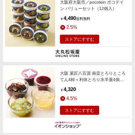
大阪府大阪市／pocotein ポコテイ
エンタメ
楽天サービス特集
ン バリューセット（12個入）
スポーツ・アウトドア・ゴルフ
旅行特集
4,490
送料無料
￥
インテリア・寝具
わくわく夏特集
2.5%
ペット・花・DIY・車
とことん買い物チャレンジ
ストアにすすむ
旅行・レジャー・ホテル予約
Apple公式サイト×楽天カード分割払い
生活・お役立ち
Qoo10メガポ
金融・マネー・保険
Samsung ボーナスキャンペーン
デジタルコンテンツ
大阪 菓匠八百源 南蛮とろりところ
週末の高還元 夏の長期版
てん4棹＋利休とろり水羊羹4個詰
ビジネス・その他サービス
合せ【夏の贈りもの・お中元】
4,320
￥
【NN】 スイーツ
4.5%
ストアにすすむ