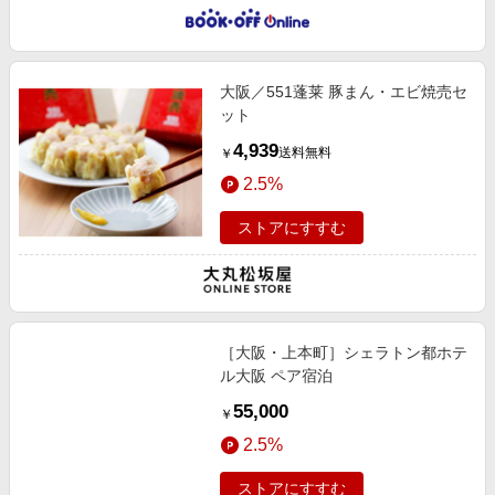
大阪／551蓬莱 豚まん・エビ焼売セ
ット
4,939
送料無料
￥
2.5%
ストアにすすむ
［大阪・上本町］シェラトン都ホテ
ル大阪 ペア宿泊
55,000
￥
2.5%
ストアにすすむ