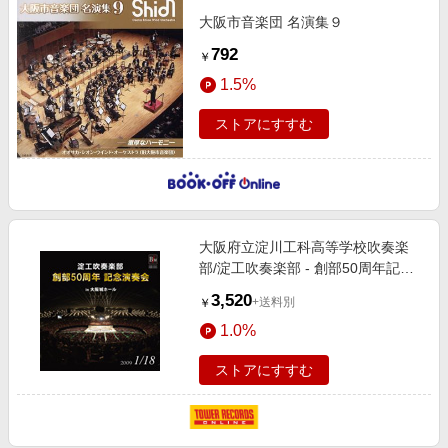
大阪市音楽団 名演集９
792
￥
1.5%
ストアにすすむ
大阪府立淀川工科高等学校吹奏楽
部/淀工吹奏楽部 - 創部50周年記念
演奏会 in 大阪城ホール[OSBR-
3,520
+送料別
￥
25022]
1.0%
ストアにすすむ