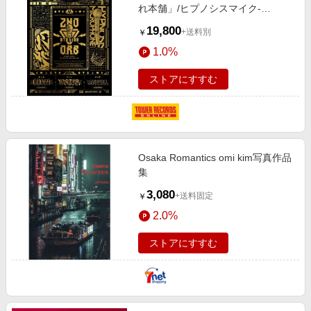
れ本舗」/ヒプノシスマイク-
Division Rap Battle-6th LIVE≪2nd
19,800
+送料別
￥
D.R.B≫ 1st Battle・2nd Battle・
1.0%
3rd Battle[KIXM-457]
ストアにすすむ
Osaka Romantics omi kim写真作品
集
3,080
+送料固定
￥
2.0%
ストアにすすむ