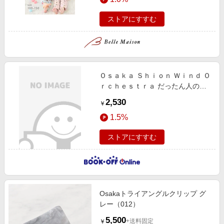
ストアにすすむ
Ｏｓａｋａ Ｓｈｉｏｎ Ｗｉｎｄ Ｏ
ｒｃｈｅｓｔｒａ だったん人の踊
り
2,530
￥
1.5%
ストアにすすむ
Osakaトライアングルクリップ グ
レー（012）
5,500
+送料固定
￥