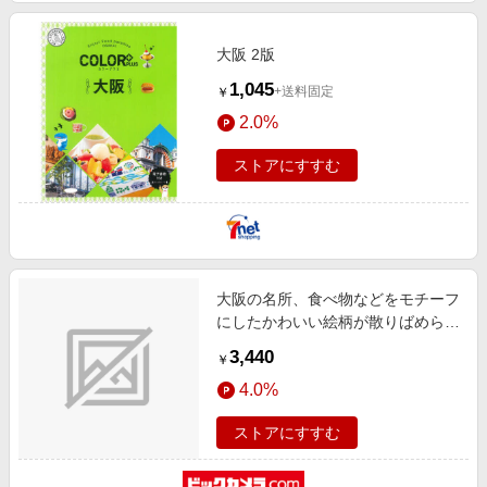
大阪 2版
1,045
+送料固定
￥
2.0%
ストアにすすむ
大阪の名所、食べ物などをモチーフ
にしたかわいい絵柄が散りばめられ
たモバイルバッテリー 5000mAh
3,440
￥
PD20W agreen 大阪デザイン 小型
4.0%
モバイルバッテリー JMB-GH50-
OSK
ストアにすすむ