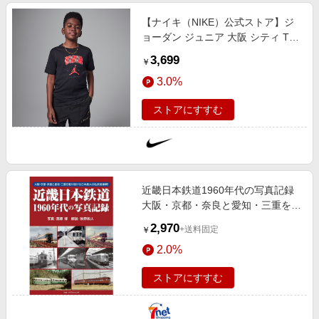
【ナイキ（NIKE）公式ストア】ジ
ョーダン ジュニア 大阪 シティ Tシ
ャツ IF3751-010 ブラック
3,699
￥
3.0%
ストアにすすむ
近畿日本鉄道1960年代の写真記録
大阪・京都・奈良と愛知・三重を駆
け抜ける日本最大の私鉄路線網！
2,970
+送料固定
￥
2.0%
ストアにすすむ