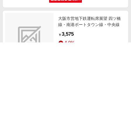
大阪市営地下鉄運転席展望 四ツ橋
線・南港ポートタウン線・中央線
3,575
￥
4.0%
ストアにすすむ
［大阪・天満橋］帝国ホテル 大阪
ペア宿泊
110,000
￥
2.5%
ストアにすすむ