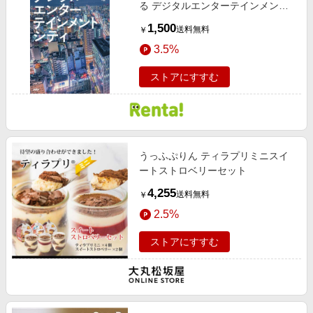
る デジタルエンターテインメント
シティ
1,500
送料無料
￥
3.5%
ストアにすすむ
うっふぷりん ティラプリミニスイ
ートストロベリーセット
4,255
送料無料
￥
2.5%
ストアにすすむ