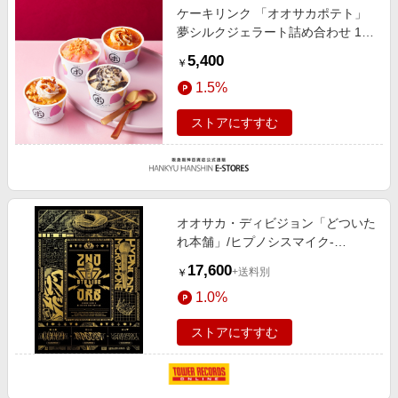
ケーキリンク 「オオサカポテト」
夢シルクジェラート詰め合わせ 12
個 FD1
5,400
￥
1.5%
ストアにすすむ
オオサカ・ディビジョン「どついた
れ本舗」/ヒプノシスマイク-
Division Rap Battle-6th LIVE≪2nd
17,600
+送料別
￥
D.R.B≫ 1st Battle・2nd Battle・
1.0%
3rd Battle[KIBM-877]
ストアにすすむ