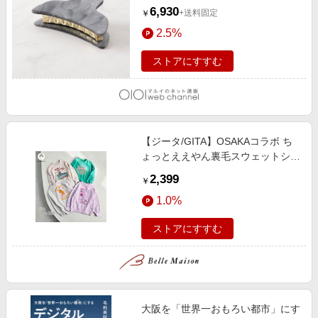
6,930
+送料固定
￥
2.5%
ストアにすすむ
【ジータ/GITA】OSAKAコラボ ち
ょっとええやん裏毛スウェットシャ
ツ 【子供服】
2,399
￥
1.0%
ストアにすすむ
大阪を「世界一おもろい都市」にす