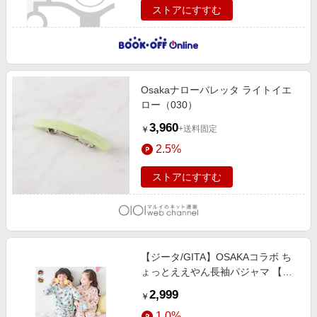
ストアにすすむ
Osakaナローバレッタ ライトイエ
ロー（030）
3,960
+送料固定
￥
2.5%
ストアにすすむ
【ジータ/GITA】OSAKAコラボ ち
ょっとええやん長袖パジャマ 【子
供パジャマ】
2,999
￥
1.0%