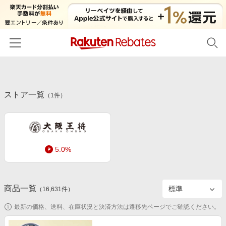
ホーム
ストア一覧
カテゴリー一覧
（
1
件）
百貨店・総合ECモール
イベント一覧
ファッション・インナー・小物
リーベイツ注目ストア
ヘルプ
食品・スイーツ・お酒
5.0%
初回購入者限定特典
友達紹介
日用品・キッチン用品
対象ストア新規限定特典
コスメ・健康・医薬品
楽天IDでログイン/会員登録
新着ストアのご紹介
商品一覧
（
16,631
件）
キッズ・ベビー用品
電子書籍特集
最新の価格、送料、在庫状況と決済方法は遷移先ページでご確認ください。
家電・PC・スマホ・カメラ
楽天ペイ導入ストア