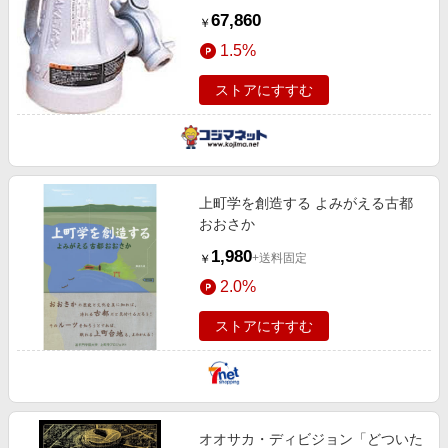
67,860
￥
1.5%
ストアにすすむ
上町学を創造する よみがえる古都
おおさか
1,980
+送料固定
￥
2.0%
ストアにすすむ
オオサカ・ディビジョン「どついた