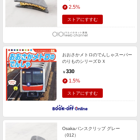
2.5%
ストアにすすむ
おおさかメトロのでんしゃスーパー
のりものシリーズＤＸ
330
￥
1.5%
ストアにすすむ
Osakaバンスクリップ グレー
（012）