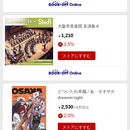
大阪市音楽団 名演集８
1,210
￥
1.5%
ストアにすすむ
どついたれ本舗／あゝオオサカ
dreamin’night
2,530
+送料固定
￥
2.0%
ストアにすすむ