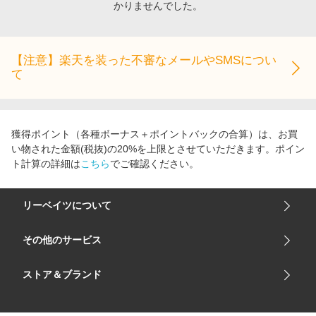
かりませんでした。
エンタメ
楽天サービス特集
スポーツ・アウトドア・ゴルフ
旅行特集
インテリア・寝具
【注意】楽天を装った不審なメールやSMSについ
わくわく夏特集
て
ペット・花・DIY・車
とことん買い物チャレンジ
旅行・レジャー・ホテル予約
Apple公式サイト×楽天カード分割払い
生活・お役立ち
Qoo10メガポ
獲得ポイント（各種ボーナス＋ポイントバックの合算）は、お買
金融・マネー・保険
い物された金額(税抜)の20%を上限とさせていただきます。ポイン
Samsung ボーナスキャンペーン
ト計算の詳細は
こちら
でご確認ください。
デジタルコンテンツ
週末の高還元 夏の長期版
ビジネス・その他サービス
リーベイツについて
会社概要
その他のサービス
ご利用ガイド
楽天市場
ストア＆ブランド
サイトマップ
楽天モバイル
ユニクロオンラインストア
リーベイツ 公式アプリ