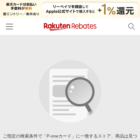
ホーム
カテゴリー一覧
百貨店・総合ECモール
イベント一覧
ファッション・インナー・小物
リーベイツ注目ストア
ヘルプ
食品・スイーツ・お酒
初回購入者限定特典
友達紹介
日用品・キッチン用品
対象ストア新規限定特典
コスメ・健康・医薬品
楽天IDでログイン/会員登録
新着ストアのご紹介
キッズ・ベビー用品
電子書籍特集
家電・PC・スマホ・カメラ
ご指定の検索条件で「P-oneカード」に一致するストア、商品は見つ
楽天ペイ導入ストア