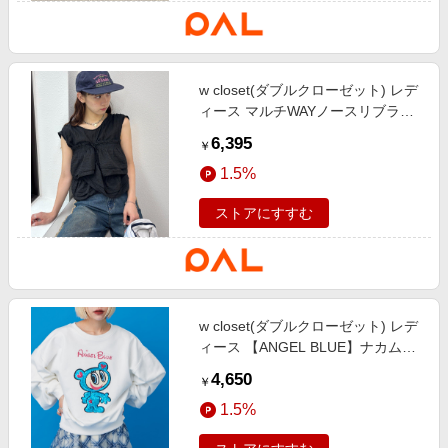
w closet(ダブルクローゼット) レデ
ィース マルチWAYノースリブラウ
ス ブラック
6,395
￥
1.5%
ストアにすすむ
w closet(ダブルクローゼット) レデ
ィース 【ANGEL BLUE】ナカムラ
くんスパンコールスウェット オフ
4,650
￥
ホワイト
1.5%