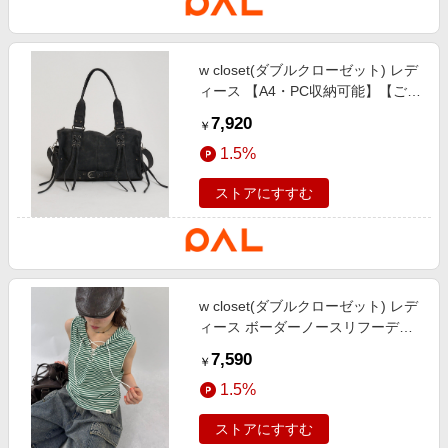
w closet(ダブルクローゼット) レデ
ィース 【A4・PC収納可能】【ご好
評のため追加予約受付中！】2way
7,920
￥
ボストンバッグ ブラック
1.5%
ストアにすすむ
w closet(ダブルクローゼット) レデ
ィース ボーダーノースリフーディ
ー グリーン
7,590
￥
1.5%
ストアにすすむ