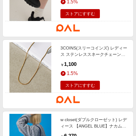
1.5%
ストアにすすむ
3COINS(スリーコインズ) レディー
ス ステンレススネークチェーンシ
ョートネックレス ゴールド
1,100
￥
1.5%
ストアにすすむ
w closet(ダブルクローゼット) レデ
ィース 【ANGEL BLUE】ナカムラ
くんボストンバッグ サックスブル
6,270