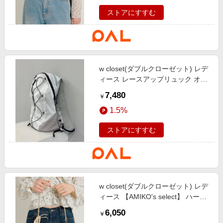
ストアにすすむ
w closet(ダブルクローゼット) レデ
ィース レースアップリュック オフ
ホワイト
7,480
￥
1.5%
ストアにすすむ
w closet(ダブルクローゼット) レデ
ィース 【AMIKO's select】 ハート
ミラー付きショルダーバッグ アイ
6,050
￥
ボリー