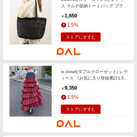
ス マルチ収納トートバッグ ブラッ
ク
1,650
￥
1.5%
ストアにすすむ
w closet(ダブルクローゼット) レデ
ィース 《お気に入り登録累計1.5万
越え》【新色追加】フリルティアー
9,350
￥
ドジャンパースカート レッド
1.5%
ストアにすすむ