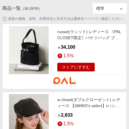
エンタメ
楽天サービス特集
商品一覧
（
36,197
件）
スポーツ・アウトドア・ゴルフ
旅行特集
最新の価格、送料、在庫状況と決済方法は遷移先ページでご確認ください。
インテリア・寝具
わくわく夏特集
russet(ラシット) レディース 《PAL
ペット・花・DIY・車
とことん買い物チャレンジ
CLOSET限定》バケツバッグ ブラ
旅行・レジャー・ホテル予約
ック
Apple公式サイト×楽天カード分割払い
34,100
￥
生活・お役立ち
Qoo10メガポ
1.5%
金融・マネー・保険
Samsung ボーナスキャンペーン
ストアにすすむ
デジタルコンテンツ
週末の高還元 夏の長期版
ビジネス・その他サービス
w closet(ダブルクローゼット) レデ
ィース 【AMIKO's select】tハンチ
ング ブラック
2,633
￥
1.5%