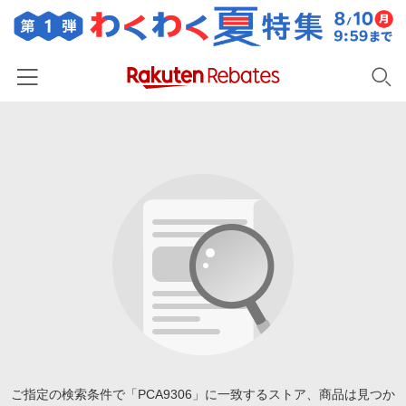
ホーム
カテゴリー一覧
百貨店・総合ECモール
イベント一覧
ファッション・インナー・小物
リーベイツ注目ストア
ヘルプ
食品・スイーツ・お酒
初回購入者限定特典
友達紹介
日用品・キッチン用品
対象ストア新規限定特典
コスメ・健康・医薬品
楽天IDでログイン/会員登録
新着ストアのご紹介
キッズ・ベビー用品
電子書籍特集
家電・PC・スマホ・カメラ
ご指定の検索条件で「PCA9306」に一致するストア、商品は見つか
楽天ペイ導入ストア