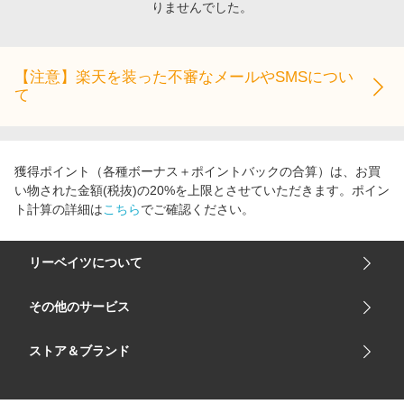
りませんでした。
エンタメ
楽天サービス特集
スポーツ・アウトドア・ゴルフ
旅行特集
インテリア・寝具
【注意】楽天を装った不審なメールやSMSについ
お中元特集2026
て
ペット・花・DIY・車
わくわく夏特集
旅行・レジャー・ホテル予約
とことん買い物チャレンジ
生活・お役立ち
Apple公式サイト×楽天カード分割払い
獲得ポイント（各種ボーナス＋ポイントバックの合算）は、お買
金融・マネー・保険
い物された金額(税抜)の20%を上限とさせていただきます。ポイン
Qoo10メガポ
ト計算の詳細は
こちら
でご確認ください。
デジタルコンテンツ
ビジネス・その他サービス
リーベイツについて
会社概要
その他のサービス
ご利用ガイド
楽天市場
ストア＆ブランド
サイトマップ
楽天モバイル
ユニクロオンラインストア
リーベイツ 公式アプリ