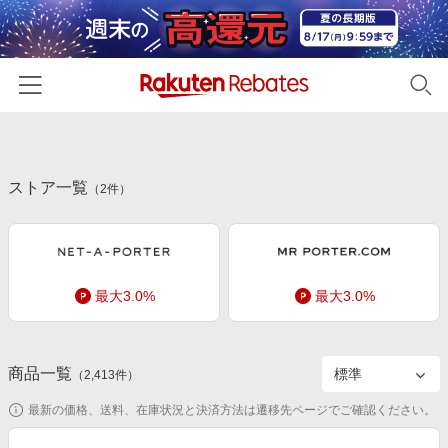
ホーム
ストア一覧
カテゴリー一覧
（
2
件）
百貨店・総合ECモール
イベント一覧
ファッション・インナー・小物
リーベイツ注目ストア
ヘルプ
食品・スイーツ・お酒
最大3.0%
最大3.0%
初回購入者限定特典
友達紹介
日用品・キッチン用品
対象ストア新規限定特典
コスメ・健康・医薬品
楽天IDでログイン/会員登録
新着ストアのご紹介
商品一覧
（
2,413
件）
キッズ・ベビー用品
電子書籍特集
最新の価格、送料、在庫状況と決済方法は遷移先ページでご確認ください。
家電・PC・スマホ・カメラ
楽天ペイ導入ストア