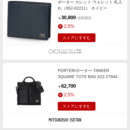
ポーター カレント ウォレット 札入
エンタメ
楽天サービス特集
れ（052-02211） ネイビー
スポーツ・アウトドア・ゴルフ
旅行特集
30,800
+送料固定
￥
インテリア・寝具
わくわく夏特集
2.5%
ペット・花・DIY・車
とことん買い物チャレンジ
ストアにすすむ
旅行・レジャー・ホテル予約
Apple公式サイト×楽天カード分割払い
生活・お役立ち
Qoo10メガポ
金融・マネー・保険
Samsung ボーナスキャンペーン
デジタルコンテンツ
PORTER/ポーター TANKER
週末の高還元 夏の長期版
SQUARE TOTE BAG 622-27844
ビジネス・その他サービス
BLACK ハンドバッグ【三越伊勢丹/
62,700
￥
公式】
2.5%
ストアにすすむ