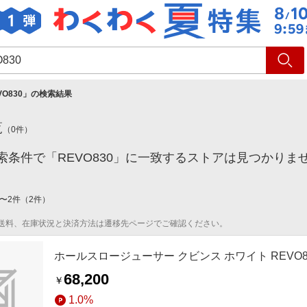
ショッピング
旅行
サ
VO830
」の検索結果
覧
（
0
件）
索条件で「REVO830」に一致するストアは見つかりま
〜
2
件
（
2
件）
送料、在庫状況と決済方法は遷移先ページでご確認ください。
ホールスロージューサー クビンス ホワイト REVO8
68,200
￥
1.0%