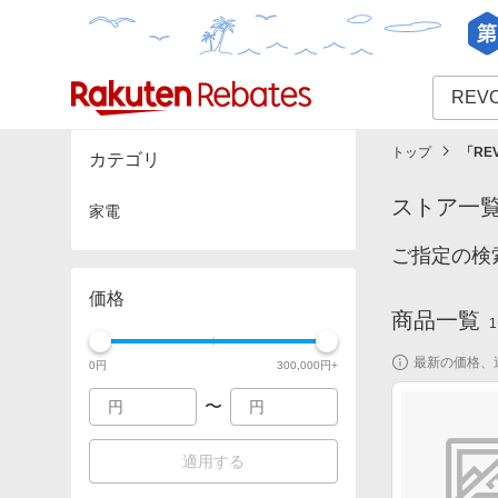
カテゴリー一覧
イベント一覧
トップ
「
RE
カテゴリ
ストア一
家電
ご指定の検
価格
商品一覧
1
最新の価格、
0
円
300,000
円+
〜
適用する