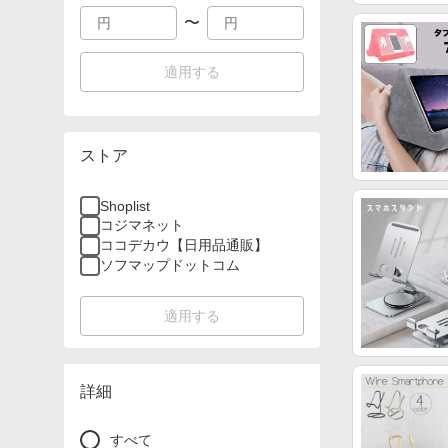
〜
適用する
ストア
Shoplist
コジマネット
ココデカウ【日用品通販】
ソフマップドットコム
適用する
詳細
すべて