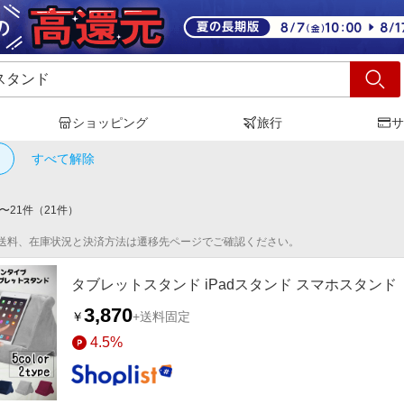
ショッピング
旅行
サ
adスタンド
」の検索結果
すべて解除
〜
21
件
（
21
件）
送料、在庫状況と決済方法は遷移先ページでご確認ください。
タブレットスタンド iPadスタンド スマホスタンド
3,870
￥
+送料固定
4.5%