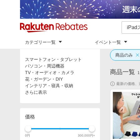
カテゴリー一覧
イベント一覧
トップ
「
iP
カテゴリ
商品のみ
スマートフォン・タブレット
パソコン・周辺機器
商品一覧
TV・オーディオ・カメラ
1
花・ガーデン・DIY
最新の価格、
インテリア・寝具・収納
さらに表示
価格
0
円
300,000
円+