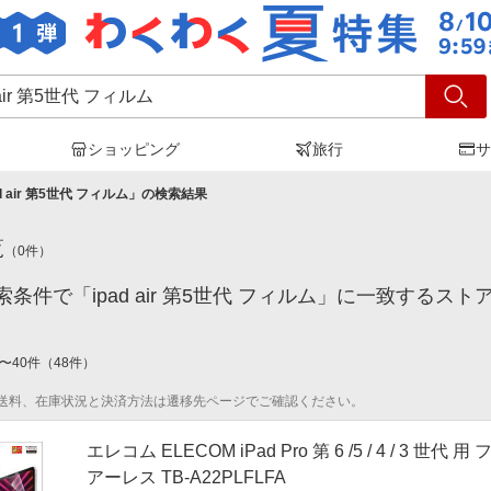
ショッピング
旅行
サ
ad air 第5世代 フィルム
」の検索結果
覧
（
0
件）
条件で「ipad air 第5世代 フィルム」に一致する
〜
40
件
（
48
件）
送料、在庫状況と決済方法は遷移先ページでご確認ください。
エレコム ELECOM iPad Pro 第 6 /5 / 4 / 
アーレス TB-A22PLFLFA