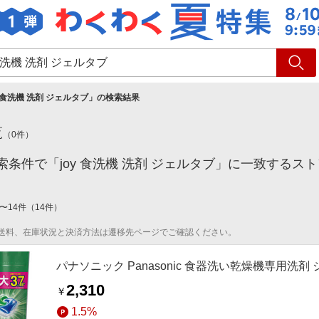
ショッピング
旅行
サ
y 食洗機 洗剤 ジェルタブ
」の検索結果
覧
（
0
件）
索条件で「joy 食洗機 洗剤 ジェルタブ」に一致する
〜
14
件
（
14
件）
送料、在庫状況と決済方法は遷移先ページでご確認ください。
パナソニック Panasonic 食器洗い乾燥機専用洗剤 ジ
2,310
￥
1.5%