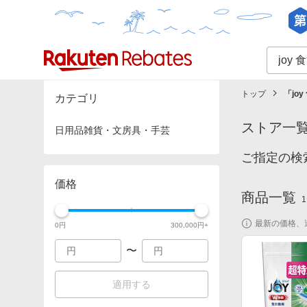
カテゴリー一覧
イベント一覧
トップ
「
jo
カテゴリ
ストア一
日用品雑貨・文房具・手芸
ご指定の検
価格
商品一覧
1
最新の価格、
0
円
300,000
円+
〜
適用する