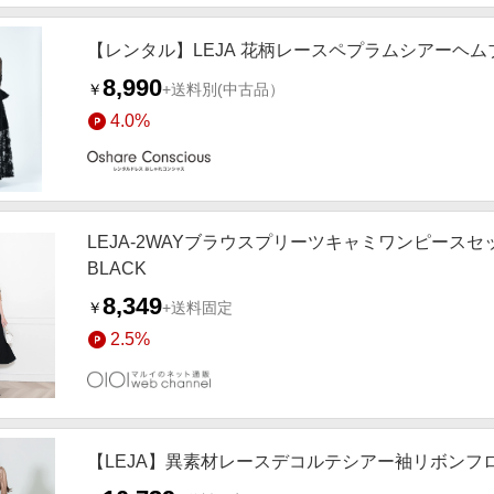
【レンタル】LEJA 花柄レースペプラムシアーヘムブ
8,990
￥
+送料別
(中古品）
4.0%
LEJA-2WAYブラウスプリーツキャミワンピー
BLACK
8,349
￥
+送料固定
2.5%
【LEJA】異素材レースデコルテシアー袖リボンフロ