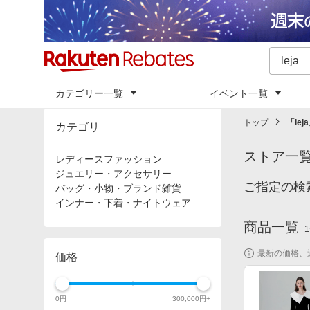
カテゴリー一覧
イベント一覧
トップ
「
leja
カテゴリ
ストア一
レディースファッション
ジュエリー・アクセサリー
ご指定の検
バッグ・小物・ブランド雑貨
インナー・下着・ナイトウェア
商品一覧
1
最新の価格、
価格
0
円
300,000
円+