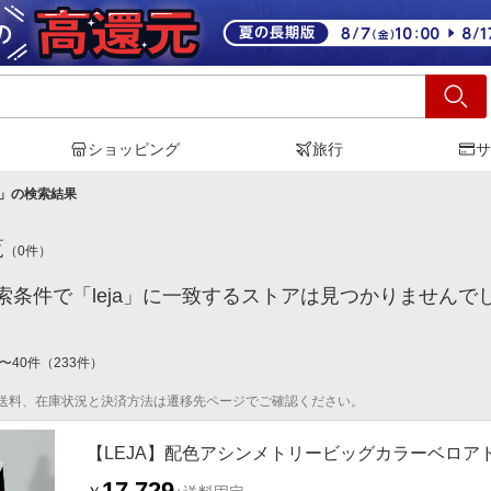
ショッピング
旅行
サ
」の検索結果
覧
（
0
件）
索条件で「leja」に一致するストアは見つかりませんで
〜
40
件
（
233
件）
送料、在庫状況と決済方法は遷移先ページでご確認ください。
【LEJA】配色アシンメトリービッグカラーベロアドレ
17,729