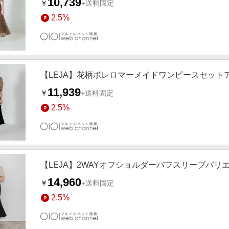
10,739
￥
+送料固定
2.5%
【LEJA】花柄ボレロマーメイドワンピースセットア
11,939
￥
+送料固定
2.5%
【LEJA】2WAYオフショルダーパフスリーブバリエ
14,960
￥
+送料固定
2.5%