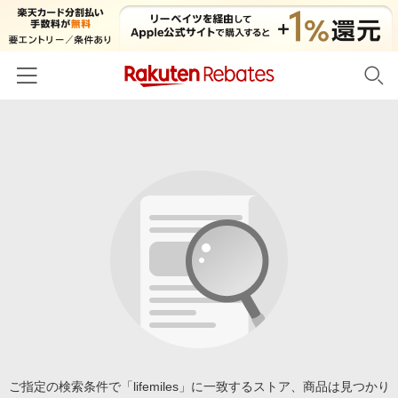
ホーム
カテゴリー一覧
百貨店・総合ECモール
イベント一覧
ファッション・インナー・小物
リーベイツ注目ストア
ヘルプ
食品・スイーツ・お酒
初回購入者限定特典
友達紹介
日用品・キッチン用品
対象ストア新規限定特典
コスメ・健康・医薬品
楽天IDでログイン/会員登録
新着ストアのご紹介
キッズ・ベビー用品
電子書籍特集
家電・PC・スマホ・カメラ
ご指定の検索条件で「lifemiles」に一致するストア、商品は見つかり
楽天ペイ導入ストア