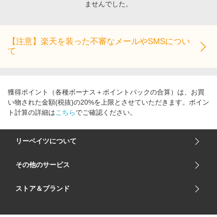
ませんでした。
エンタメ
楽天サービス特集
スポーツ・アウトドア・ゴルフ
旅行特集
インテリア・寝具
【注意】楽天を装った不審なメールやSMSについ
わくわく夏特集
て
ペット・花・DIY・車
とことん買い物チャレンジ
旅行・レジャー・ホテル予約
Apple公式サイト×楽天カード分割払い
生活・お役立ち
Qoo10メガポ
獲得ポイント（各種ボーナス＋ポイントバックの合算）は、お買
金融・マネー・保険
い物された金額(税抜)の20%を上限とさせていただきます。ポイン
Samsung ボーナスキャンペーン
ト計算の詳細は
こちら
でご確認ください。
デジタルコンテンツ
週末の高還元 夏の長期版
ビジネス・その他サービス
リーベイツについて
会社概要
その他のサービス
ご利用ガイド
楽天市場
ストア＆ブランド
サイトマップ
楽天モバイル
ユニクロオンラインストア
リーベイツ 公式アプリ