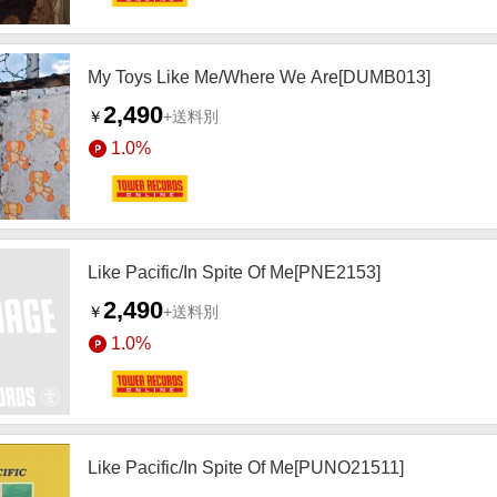
My Toys Like Me/Where We Are[DUMB013]
2,490
￥
+送料別
1.0%
Like Pacific/In Spite Of Me[PNE2153]
2,490
￥
+送料別
1.0%
Like Pacific/In Spite Of Me[PUNO21511]