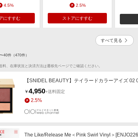
4.5%
2.5%
アにすすむ
ストアにすすむ
すべて見る
〜
40
件
（
470
件）
4.0%
送料、在庫状況と決済方法は遷移先ページでご確認ください。
アにすすむ
【SNIDEL BEAUTY】テイラードカラーアイズ 02 02 Gi
4,950
￥
+送料固定
2.5%
The Like/Release Me＜Pink Swirl Vinyl＞[ENJO226