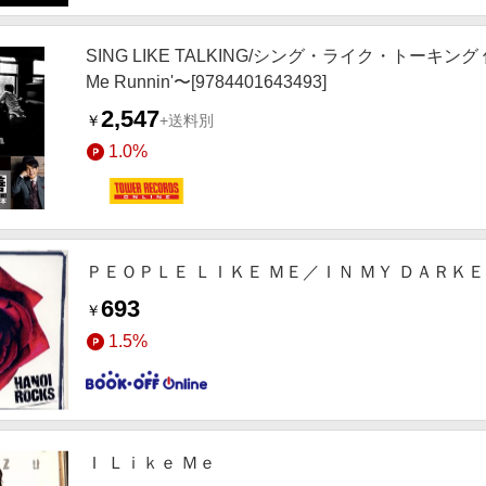
SING LIKE TALKING/シング・ライク・トーキ
Me Runnin'〜[9784401643493]
2,547
￥
+送料別
1.0%
ＰＥＯＰＬＥ ＬＩＫＥ ＭＥ／ＩＮ ＭＹ ＤＡＲＫ
693
￥
1.5%
Ｉ Ｌｉｋｅ Ｍｅ