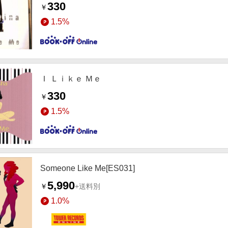
330
￥
1.5%
Ｉ Ｌｉｋｅ Ｍｅ
330
￥
1.5%
Someone Like Me[ES031]
5,990
￥
+送料別
1.0%