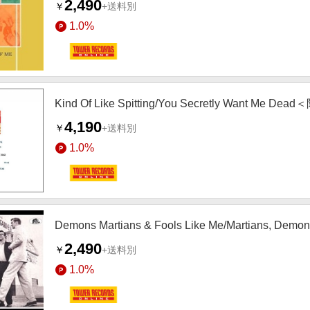
2,490
￥
+送料別
1.0%
Kind Of Like Spitting/You Secretly Want Me D
4,190
￥
+送料別
1.0%
Demons Martians & Fools Like Me/Martians, Demo
2,490
￥
+送料別
1.0%