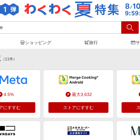
ショッピング
旅行
サ
e me
」の検索結果
覧
（
11
件）
4.5%
最大3,632
アにすすむ
ストアにすすむ