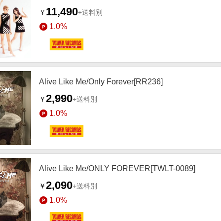
11,490
￥
+送料別
1.0%
Alive Like Me/Only Forever[RR236]
2,990
￥
+送料別
1.0%
Alive Like Me/ONLY FOREVER[TWLT-0089]
2,090
￥
+送料別
1.0%