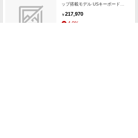
ップ搭載モデル USキーボード
[2023年モデル/SSD 1TB/メモリ
217,970
￥
16GB/8コアCPUと10コアGPU] ミ
4.0%
ッドナイト MQTM3JA/A
ストアにすすむ
MacBook Pro 14インチ Apple M3
チップ搭載モデル [2023年モデル/
SSD 1TB/ メモリ 16GB/ 8コアCPU
308,800
￥
と10コアGPU]スペースグレイ
4.0%
CTOMTL83JA 【カスタマイズモデ
ル】
ストアにすすむ