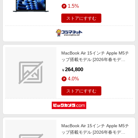
エンタメ
1.5%
8コアGPU］ ミッドナイト
楽天サービス特集
CTOMDHE
スポーツ・アウトドア・ゴルフ
旅行特集
ストアにすすむ
インテリア・寝具
わくわく夏特集
ペット・花・DIY・車
とことん買い物チャレンジ
旅行・レジャー・ホテル予約
Apple公式サイト×楽天カード分割払い
MacBook Air 15インチ Apple M5チ
生活・お役立ち
Qoo10メガポ
ップ搭載モデル [2026年春モデ
金融・マネー・保険
ル/SSD 512GB/メモリ16GB/10コア
Samsung ボーナスキャンペーン
264,800
￥
CPUと10コアGPU] スカイブルー
デジタルコンテンツ
週末の高還元 夏の長期版
4.0%
MDVQ4J/A
ビジネス・その他サービス
ストアにすすむ
MacBook Air 15インチ Apple M5チ
ップ搭載モデル [2026年春モデ