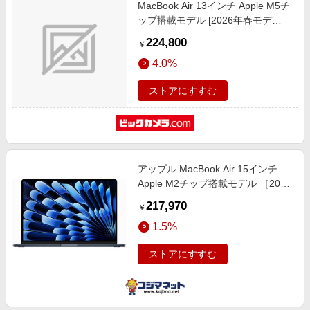
MacBook Air 13インチ Apple M5チ
ップ搭載モデル [2026年春モデ
ル/SSD 512GB/メモリ16GB/10コア
224,800
￥
CPUと8コアGPU] スカイブルー
4.0%
MDHH4J/A
ストアにすすむ
アップル MacBook Air 15インチ
Apple M2チップ搭載モデル ［2023
年モデル / SSD 1TB / メモリ 16GB
217,970
￥
/ 8コアCPUと10コアGPU ］ ミッ
1.5%
ドナイト MQTM3J/A
ストアにすすむ