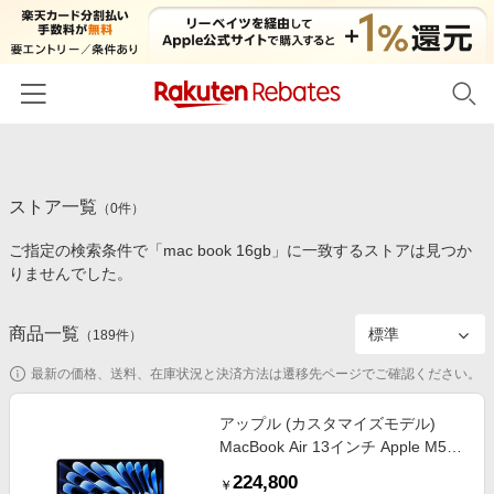
ホーム
ストア一覧
カテゴリー一覧
（
0
件）
ご指定の検索条件で「mac book 16gb」に一致するストアは見つか
百貨店・総合ECモール
イベント一覧
りませんでした。
ファッション・インナー・小物
リーベイツ注目ストア
ヘルプ
食品・スイーツ・お酒
商品一覧
（
189
件）
初回購入者限定特典
友達紹介
日用品・キッチン用品
対象ストア新規限定特典
最新の価格、送料、在庫状況と決済方法は遷移先ページでご確認ください。
コスメ・健康・医薬品
楽天IDでログイン/会員登録
新着ストアのご紹介
アップル (カスタマイズモデル)
キッズ・ベビー用品
MacBook Air 13インチ Apple M5チ
電子書籍特集
ップ搭載 ［2026年春モデル/SSD
家電・PC・スマホ・カメラ
224,800
楽天ペイ導入ストア
￥
512GB/メモリ16GB/10コアCPUと