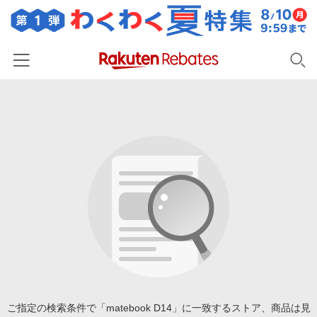
ホーム
カテゴリー一覧
百貨店・総合ECモール
イベント一覧
ファッション・インナー・小物
リーベイツ注目ストア
ヘルプ
食品・スイーツ・お酒
初回購入者限定特典
友達紹介
日用品・キッチン用品
対象ストア新規限定特典
コスメ・健康・医薬品
楽天IDでログイン/会員登録
新着ストアのご紹介
キッズ・ベビー用品
電子書籍特集
家電・PC・スマホ・カメラ
ご指定の検索条件で「matebook D14」に一致するストア、商品は見
楽天ペイ導入ストア