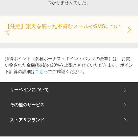
つかりませんでした。
エンタメ
楽天サービス特集
スポーツ・アウトドア・ゴルフ
旅行特集
インテリア・寝具
【注意】楽天を装った不審なメールやSMSについ
お中元特集2026
て
ペット・花・DIY・車
わくわく夏特集
旅行・レジャー・ホテル予約
とことん買い物チャレンジ
生活・お役立ち
Apple公式サイト×楽天カード分割払い
獲得ポイント（各種ボーナス＋ポイントバックの合算）は、お買
金融・マネー・保険
い物された金額(税抜)の20%を上限とさせていただきます。ポイン
Qoo10メガポ
ト計算の詳細は
こちら
でご確認ください。
デジタルコンテンツ
ビジネス・その他サービス
リーベイツについて
会社概要
その他のサービス
ご利用ガイド
楽天市場
ストア＆ブランド
サイトマップ
楽天モバイル
ユニクロオンラインストア
リーベイツ 公式アプリ