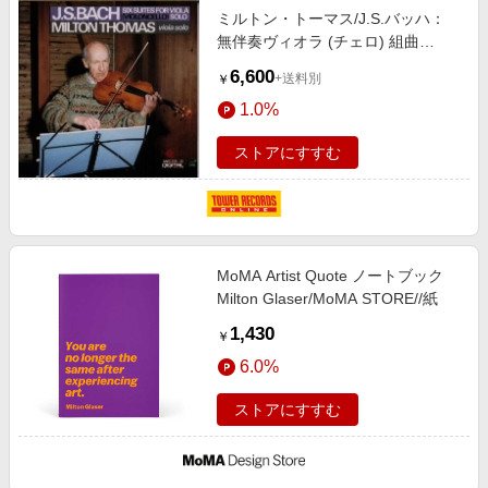
ミルトン・トーマス/J.S.バッハ：
無伴奏ヴィオラ (チェロ) 組曲
[WWCC-7231]
6,600
+送料別
￥
1.0%
ストアにすすむ
MoMA Artist Quote ノートブック
Milton Glaser/MoMA STORE//紙
1,430
￥
6.0%
ストアにすすむ