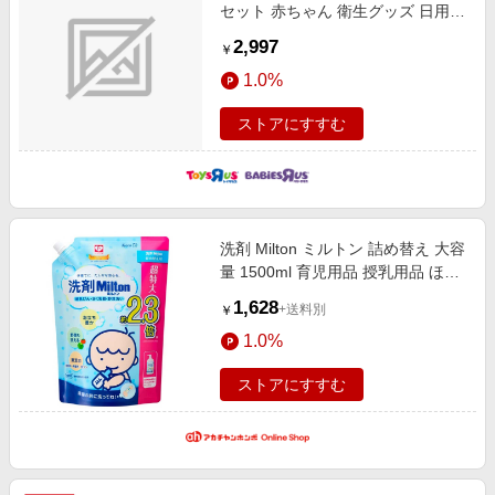
セット 赤ちゃん 衛生グッズ 日用品
哺乳瓶 除菌
2,997
￥
1.0%
ストアにすすむ
洗剤 Milton ミルトン 詰め替え 大容
量 1500ml 育児用品 授乳用品 ほ乳
びん洗浄・消毒グッズ
1,628
+送料別
￥
1.0%
ストアにすすむ