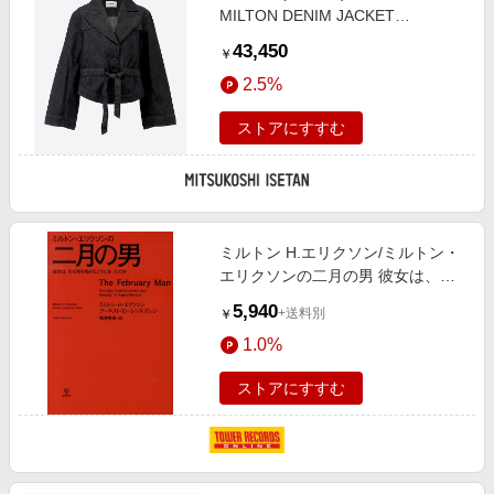
MILTON DENIM JACKET
4310400026 Black Wash コート・
43,450
￥
ジャケット【三越伊勢丹/公式】
2.5%
ストアにすすむ
ミルトン H.エリクソン/ミルトン・
エリクソンの二月の男 彼女は、な
ぜ水を怖がるようになったのか
5,940
+送料別
￥
[9784772412957]
1.0%
ストアにすすむ