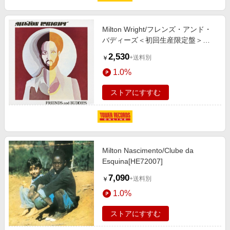
エンタメ
楽天サービス特集
スポーツ・アウトドア・ゴルフ
旅行特集
Milton Wright/フレンズ・アンド・
インテリア・寝具
バディーズ＜初回生産限定盤＞
わくわく夏特集
[PCD-93147]
2,530
ペット・花・DIY・車
+送料別
￥
とことん買い物チャレンジ
1.0%
旅行・レジャー・ホテル予約
Apple公式サイト×楽天カード分割払い
生活・お役立ち
ストアにすすむ
Qoo10メガポ
金融・マネー・保険
Samsung ボーナスキャンペーン
デジタルコンテンツ
週末の高還元 夏の長期版
ビジネス・その他サービス
Milton Nascimento/Clube da
Esquina[HE72007]
7,090
+送料別
￥
1.0%
ストアにすすむ