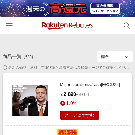
ホーム
商品一覧
カテゴリー一覧
（
530
件）
最新の価格、送料、在庫状況と決済方法は遷移先ページでご確認ください。
百貨店・総合ECモール
イベント一覧
ファッション・インナー・小物
リーベイツ注目ストア
ヘルプ
Milton Jackson/Crash[FRCD22]
食品・スイーツ・お酒
初回購入者限定特典
2,890
+送料別
￥
友達紹介
日用品・キッチン用品
対象ストア新規限定特典
1.0%
コスメ・健康・医薬品
楽天IDでログイン/会員登録
新着ストアのご紹介
ストアにすすむ
キッズ・ベビー用品
電子書籍特集
家電・PC・スマホ・カメラ
楽天ペイ導入ストア