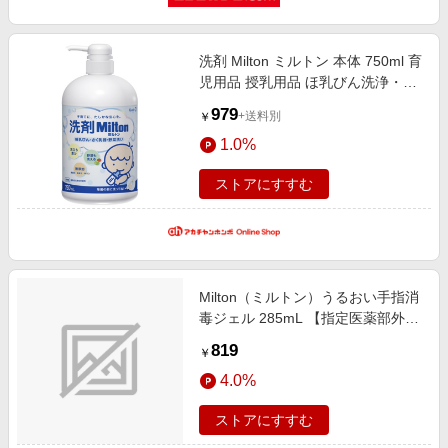
洗剤 Milton ミルトン 本体 750ml 育
児用品 授乳用品 ほ乳びん洗浄・消
毒グッズ
979
+送料別
￥
1.0%
ストアにすすむ
Milton（ミルトン）うるおい手指消
毒ジェル 285mL 【指定医薬部外
品】
819
￥
4.0%
ストアにすすむ