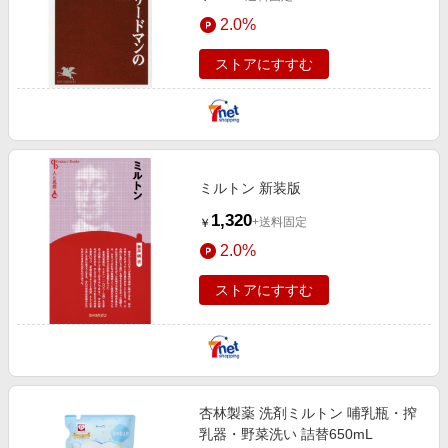
2.0%
ストアにすすむ
ミルトン 新装版
1,320
+送料固定
￥
2.0%
ストアにすすむ
杏林製薬 洗剤ミルトン 哺乳瓶・搾
乳器・野菜洗い 詰替650mL