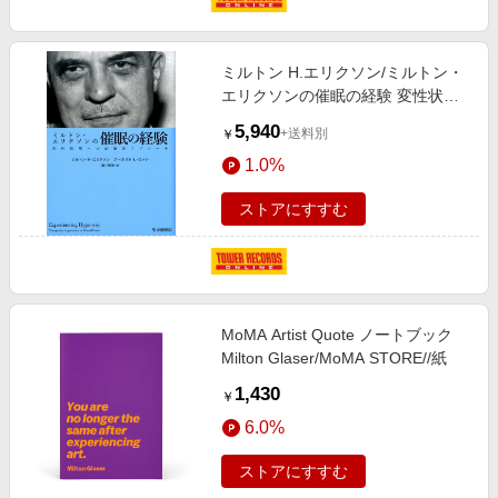
ミルトン H.エリクソン/ミルトン・
エリクソンの催眠の経験 変性状態
への治療的アプローチ
5,940
+送料別
￥
[9784772415583]
1.0%
ストアにすすむ
MoMA Artist Quote ノートブック
Milton Glaser/MoMA STORE//紙
1,430
￥
6.0%
ストアにすすむ