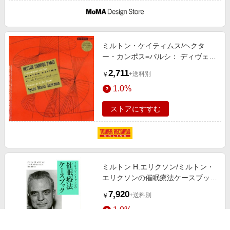
ミルトン・ケイティムス/ヘクタ
ー・カンポス=パルシ： ディヴェル
ティメント・デル・スール
2,711
+送料別
￥
[COOK01061]
1.0%
ストアにすすむ
ミルトン H.エリクソン/ミルトン・
エリクソンの催眠療法ケースブック
[9784772416689]
7,920
+送料別
￥
1.0%