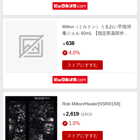
Milton（ミルトン）うるおい手指消
毒ジェル 60mL 【指定医薬部外
品】
638
￥
4.0%
ストアにすすむ
Rob Milton/Healer[SSRI0158]
2,619
+送料別
￥
1.0%
ストアにすすむ