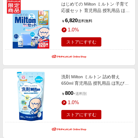
はじめての Milton ミルトン 子育て
応援セット 育児用品 授乳用品 ほ乳
びん洗浄・消毒グッズ
6,820
送料無料
￥
1.0%
ストアにすすむ
洗剤 Milton ミルトン 詰め替え
650ml 育児用品 授乳用品 ほ乳びん
洗浄・消毒グッズ
800
+送料別
￥
1.0%
ストアにすすむ