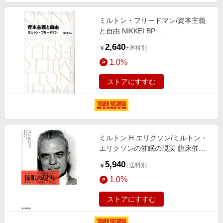
ミルトン・フリードマン/資本主義
と自由 NIKKEI BP
CLASSICS[9784822246419]
2,640
+送料別
￥
1.0%
ストアにすすむ
ミルトン H.エリクソン/ミルトン・
エリクソンの催眠の現実 臨床催眠
と間接暗示の手引き
5,940
+送料別
￥
[9784772414913]
1.0%
ストアにすすむ